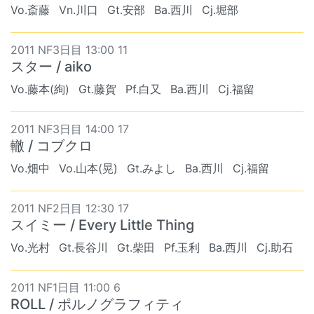
Vo.斎藤
Vn.川口
Gt.安部
Ba.西川
Cj.堀部
2011 NF3日目 13:00 11
スター / aiko
Vo.藤本(絢)
Gt.藤賀
Pf.白又
Ba.西川
Cj.福留
2011 NF3日目 14:00 17
轍 / コブクロ
Vo.畑中
Vo.山本(晃)
Gt.みよし
Ba.西川
Cj.福留
2011 NF2日目 12:30 17
スイミー / Every Little Thing
Vo.光村
Gt.長谷川
Gt.柴田
Pf.玉利
Ba.西川
Cj.助石
2011 NF1日目 11:00 6
ROLL / ポルノグラフィティ