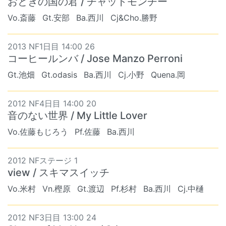
おとぎの国の君 / チャットモンチー
Vo.斎藤
Gt.安部
Ba.西川
Cj&Cho.勝野
2013 NF1日目 14:00 26
コーヒールンバ / Jose Manzo Perroni
Gt.池畑
Gt.odasis
Ba.西川
Cj.小野
Quena.岡
2012 NF4日目 14:00 20
音のない世界 / My Little Lover
Vo.佐藤もじろう
Pf.佐藤
Ba.西川
2012 NFステージ 1
view / スキマスイッチ
Vo.米村
Vn.樫原
Gt.渡辺
Pf.杉村
Ba.西川
Cj.中樋
2012 NF3日目 13:00 24