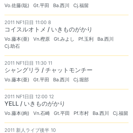
Vo.佐藤(聡)
Gt.平田
Ba.西川
Cj.福留
2011 NF1日目 11:00 8
コイスルオトメ / いきものがかり
Vo.藤本(亜)
Vn.樫原
Gt.みよし
Pf.玉利
Ba.西川
Cj.助石
2011 NF1日目 11:30 11
シャングリラ / チャットモンチー
Vo.藤本(亜)
Gt.平田
Ba.西川
Cj.堀部
2011 NF1日目 12:00 12
YELL / いきものがかり
Vo.藤本(絢)
Vn.石崎
Gt.平田
Pf.市村
Ba.西川
Cj.福留
2011 新人ライブ後半 10