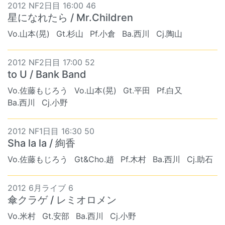
2012 NF2日目 16:00 46
星になれたら / Mr.Children
Vo.山本(晃)
Gt.杉山
Pf.小倉
Ba.西川
Cj.陶山
2012 NF2日目 17:00 52
to U / Bank Band
Vo.佐藤もじろう
Vo.山本(晃)
Gt.平田
Pf.白又
Ba.西川
Cj.小野
2012 NF1日目 16:30 50
Sha la la / 絢香
Vo.佐藤もじろう
Gt&Cho.趙
Pf.木村
Ba.西川
Cj.助石
2012 6月ライブ 6
傘クラゲ / レミオロメン
Vo.米村
Gt.安部
Ba.西川
Cj.小野