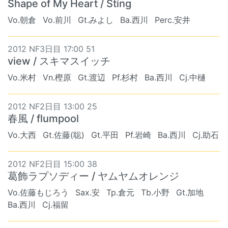
Shape of My Heart / Sting
Vo.朝倉
Vo.前川
Gt.みよし
Ba.西川
Perc.安井
2012 NF3日目 17:00 51
view / スキマスイッチ
Vo.米村
Vn.樫原
Gt.渡辺
Pf.杉村
Ba.西川
Cj.中樋
2012 NF2日目 13:00 25
春風 / flumpool
Vo.大西
Gt.佐藤(聡)
Gt.平田
Pf.岩崎
Ba.西川
Cj.助石
2012 NF2日目 15:00 38
葛飾ラプソディー / ヤムヤムオレンジ
Vo.佐藤もじろう
Sax.安
Tp.倉元
Tb.小野
Gt.加地
Ba.西川
Cj.福留