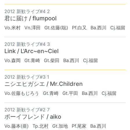
2012 新歓ライブ#4 2
君に届け / flumpool
Vo.米村
Vn.澤田
Gt.佐藤(聡)
Pf.白又
Ba.西川
Cj.福留
2012 新歓ライブ#4 3
Link / L'Arc~en~Ciel
Vo.森岡
Gt.青崎
Gt.柴田
Ba.西川
Cj.福留
2012 新歓ライブ#3 1
ニシエヒガシエ / Mr.Children
Vo.佐藤もじろう
Gt.青崎
Gt.平田
Ba.西川
Cj.福留
2012 新歓ライブ#2 7
ボーイフレンド / aiko
Vo.藤本(亜)
Tp.北村
Gt.加地
Pf.尾家
Ba.西川