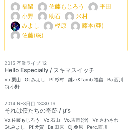
福留
佐藤もじろう
平田
小野
助石
米村
みよし
樫原
藤本(亜)
佐藤(聡)
2015 卒業ライブ 12
Hello Especially / スキマスイッチ
Vo.栗山
Gt.みよし
Pf.杉村
鍵ハ&Tamb.福留
Ba.西川
Cj.小野
2014 NF3日目 13:30 16
それは僕たちの奇跡 / μ’s
Vo.佐藤もじろう
Vo.石山
Vo.吉岡(沙)
Vn.さわさわ
Gt.みよし
Pf.犬賀
Ba.田原
Cj.桑原
Perc.西川