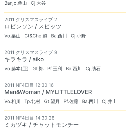
Banjo.栗山
Cj.大谷
2011 クリスマスライブ 2
ロビンソン / スピッツ
Vo.栗山
Gt&Cho.趙
Ba.西川
Cj.小野
2011 クリスマスライブ 9
キラキラ / aiko
Vo.藤本(亜)
Gt.鄭
Pf.玉利
Ba.西川
Cj.助石
2011 NF4日目 12:30 16
Man&Woman / MYLITTLELOVER
Vo.相川
Tp.北村
Gt.望月
Pf.佐藤
Ba.西川
Cj.井上
2011 NF4日目 14:30 28
ミカヅキ / チャットモンチー