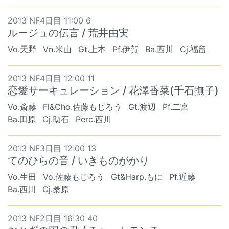
2013 NF4日目 11:00 6
ルージュの伝言 / 荒井由実
Vo.天野
Vn.米山
Gt.上本
Pf.伊賀
Ba.西川
Cj.福留
2013 NF4日目 12:00 11
恋愛サーキュレーション / 花澤香菜(千石撫子)
Vo.斎藤
Fl&Cho.佐藤もじろう
Gt.渡辺
Pf.二宮
Ba.田原
Cj.助石
Perc.西川
2013 NF3日目 12:00 13
てのひらの音 / いきものがかり
Vo.生田
Vo.佐藤もじろう
Gt&Harp.もに
Pf.近藤
Ba.西川
Cj.桑原
2013 NF2日目 16:30 40