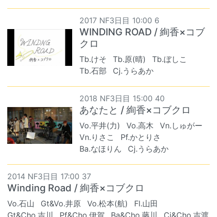
2017 NF3日目 10:00 6
WINDING ROAD / 絢香×コブ
クロ
Tb.けそ
Tb.原(晴)
Tb.ぼしこ
Tb.石部
Cj.うらあか
2018 NF3日目 15:00 40
あなたと / 絢香×コブクロ
Vo.平井(力)
Vo.高木
Vn.しゅがー
Vn.りさこ
Pf.かとりさ
Ba.なほりん
Cj.うらあか
2014 NF3日目 17:00 37
Winding Road / 絢香×コブクロ
Vo.石山
Gt&Vo.井原
Vo.松本(航)
Fl.山田
Gt&Cho.吉川
Pf&Cho.伊賀
Ba&Cho.藤川
Cj&Cho.吉渡