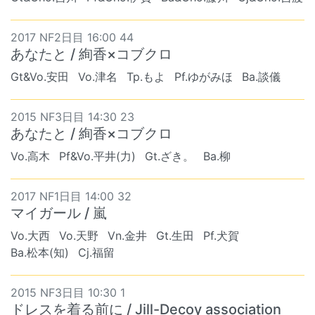
2017 NF2日目 16:00 44
あなたと / 絢香×コブクロ
Gt&Vo.安田
Vo.津名
Tp.もよ
Pf.ゆがみほ
Ba.談儀
2015 NF3日目 14:30 23
あなたと / 絢香×コブクロ
Vo.高木
Pf&Vo.平井(力)
Gt.ざき。
Ba.柳
2017 NF1日目 14:00 32
マイガール / 嵐
Vo.大西
Vo.天野
Vn.金井
Gt.生田
Pf.犬賀
Ba.松本(知)
Cj.福留
2015 NF3日目 10:30 1
ドレスを着る前に / Jill-Decoy association