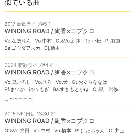
似ている曲
2017 新歓ライブ#5 1
WINDING ROAD / 絢香×コブクロ
Vo.なほりん
Vo.中村
Gt&Vo.新木
Tp.小松
Pf.有道
Ba.ゴウダアスカ
Cj.柄本
2024 新歓ライブ#4 4
WINDING ROAD / 絢香×コブクロ
Vo.鬼ごろし
Vo.ひろ
Vo.犬
Gt.おぐらななは
Pf.まいか
鍵ハ.もぎ
Ba.すぎもとかほ
Cj.黒 岩修
ま〜〜〜〜〜
2015 NF1日目 13:30 21
WINDING ROAD / 絢香×コブクロ
Gt&Vo.窪田
Vo.中村
Vo.橋本
Pf.はたちゃん
Cj.井上