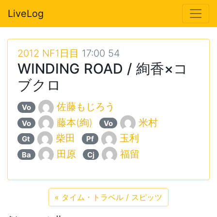
LiveLog
2012 NF1日目
17:00 54
WINDING ROAD / 絢香×コ
ブクロ
佐藤もじろう
Vo
藤本(絢)
米村
Vo
Vo
柴田
玉利
Gt
Pf
田原
福留
Ba
Cj
«
タイム・トラベル / スピッツ