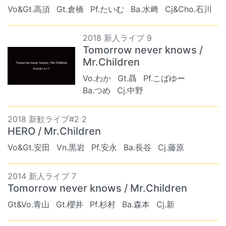
Vo&Gt.高須
Gt.倉橋
Pf.たいむ
Ba.水﨑
Cj&Cho.石川
2018 新人ライブ 9
Tomorrow never knows /
Mr.Children
Vo.わか
Gt.聶
Pf.こばゆー
Ba.つめ
Cj.中野
2018 新歓ライブ#2 2
HERO / Mr.Children
Vo&Gt.安田
Vn.黒岩
Pf.安永
Ba.長谷
Cj.藤原
2014 新人ライブ 7
Tomorrow never knows / Mr.Children
Gt&Vo.青山
Gt.櫻井
Pf.杉村
Ba.森本
Cj.新