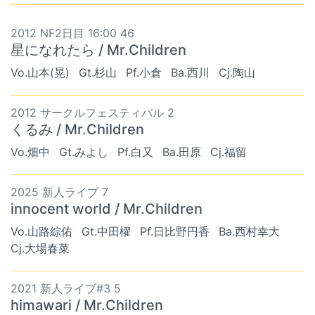
2012 NF2日目 16:00 46
星になれたら / Mr.Children
Vo.山本(晃)
Gt.杉山
Pf.小倉
Ba.西川
Cj.陶山
2012 サークルフェスティバル 2
くるみ / Mr.Children
Vo.畑中
Gt.みよし
Pf.白又
Ba.田原
Cj.福留
2025 新人ライブ 7
innocent world / Mr.Children
Vo.山路綜佑
Gt.中田櫂
Pf.日比野円香
Ba.西村幸大
Cj.大場春菜
2021 新人ライブ#3 5
himawari / Mr.Children