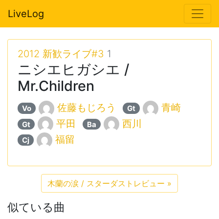
LiveLog
2012 新歓ライブ#3
1
ニシエヒガシエ /
Mr.Children
佐藤もじろう
青崎
Vo
Gt
平田
西川
Gt
Ba
福留
Cj
木蘭の涙 / スターダストレビュー
»
似ている曲