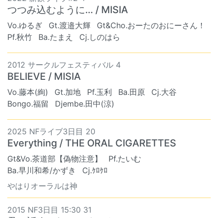
つつみ込むように… / MISIA
Vo.ゆるぎ
Gt.渡邉大輝
Gt&Cho.おーたのおにーさん！
Pf.秋竹
Ba.たまえ
Cj.しのはら
2012 サークルフェスティバル 4
BELIEVE / MISIA
Vo.藤本(絢)
Gt.加地
Pf.玉利
Ba.田原
Cj.大谷
Bongo.福留
Djembe.田中(涼)
2025 NFライブ3日目 20
Everything / THE ORAL CIGARETTES
Gt&Vo.茶道部【偽物注意】
Pf.たいむ
Ba.早川和希/かずき
Cj.ｹﾛｹﾛ
やはりオーラルは神
2015 NF3日目 15:30 31