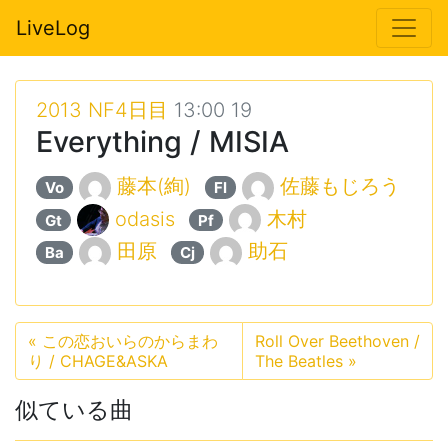
LiveLog
2013 NF4日目
13:00 19
Everything / MISIA
藤本(絢)
佐藤もじろう
Vo
Fl
odasis
木村
Gt
Pf
田原
助石
Ba
Cj
«
この恋おいらのからまわ
Roll Over Beethoven /
り / CHAGE&ASKA
The Beatles
»
似ている曲