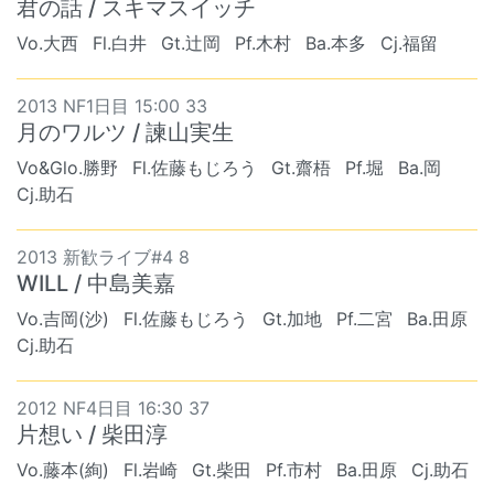
君の話 / スキマスイッチ
Vo.大西
Fl.白井
Gt.辻岡
Pf.木村
Ba.本多
Cj.福留
2013 NF1日目 15:00 33
月のワルツ / 諫山実生
Vo&Glo.勝野
Fl.佐藤もじろう
Gt.齋梧
Pf.堀
Ba.岡
Cj.助石
2013 新歓ライブ#4 8
WILL / 中島美嘉
Vo.吉岡(沙)
Fl.佐藤もじろう
Gt.加地
Pf.二宮
Ba.田原
Cj.助石
2012 NF4日目 16:30 37
片想い / 柴田淳
Vo.藤本(絢)
Fl.岩崎
Gt.柴田
Pf.市村
Ba.田原
Cj.助石