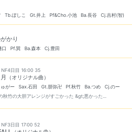
方
Tb.ぼしこ
Gt.井上
Pf&Cho.小池
Ba.長谷
Cj.吉村(智)
のがかり
.樋口
Pf.巽
Ba.森本
Cj.豊田
 NF4日目 16:00 35
と月
（オリジナル曲）
しゅがー
Sax.石田
Gt.朋弥卍
Pf.秋竹
Ba.つめ
Cj.のー
の秋竹の大胆アレンジがすごかった &gt;悪かった...
 NF3日目 17:00 52
FALL
（オリジナル曲）