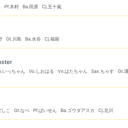
島
Pf.木村
Ba.田原
Cj.五十嵐
野
Gt.川島
Ba.水谷
Cj.福留
ster
o.いっちゃん
Vo.しおはる
Vn.はたちゃん
Sax.ちゃす
Gt.
ぼしこ
Gt.なべ
Pf.ぱいせん
Ba.ゴウダアスカ
Cj.北川