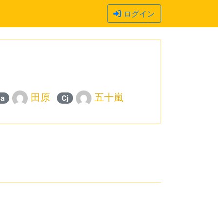
ログイン
田原
五十嵐
Ba
Cj