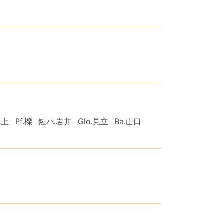
溝上
Pf.櫟
鍵ハ.岩井
Glo.見立
Ba.山口