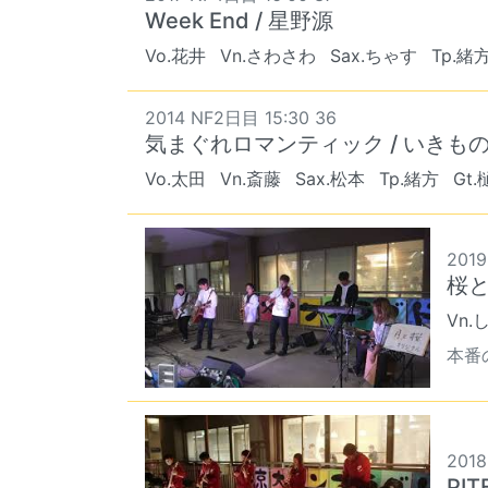
Week End / 星野源
Vo.花井
Vn.さわさわ
Sax.ちゃす
Tp.緒
2014 NF2日目 15:30 36
気まぐれロマンティック / いきも
Vo.太田
Vn.斎藤
Sax.松本
Tp.緒方
Gt
2019
桜
Vn.
本番
2018
PIT