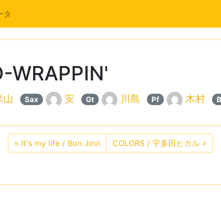
ータ
-WRAPPIN'
米山
安
川島
木村
Sax
Gt
Pf
«
It's my life / Bon Jovi
COLORS / 宇多田ヒカル
»