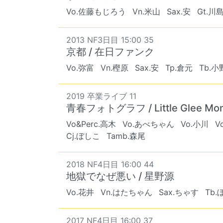
Vo.佐藤もじろう
Vn.米山
Sax.安
Gt.川
2013 NF3日目 15:00 35
京都 / 在日ファンク
Vo.弥富
Vn.樫原
Sax.安
Tp.倉元
Tb.小
2019 卒業ライブ 11
青春フォトグラフ / Little Glee Mon
Vo&Perc.高木
Vo.あべちゃん
Vo.小川
V
Cj.ぼしこ
Tamb.森尾
2018 NF4日目 16:00 44
地獄でなぜ悪い / 星野源
Vo.花井
Vn.はたちゃん
Sax.ちゃす
Tb.
2017 NF4日目 16:00 37