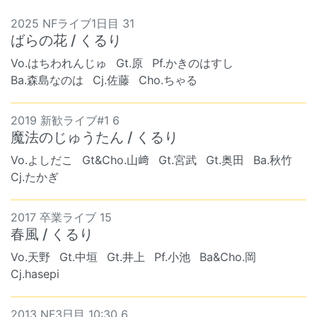
2025 NFライブ1日目 31
ばらの花 / くるり
Vo.はちわれんじゅ
Gt.原
Pf.かきのはすし
Ba.森島なのは
Cj.佐藤
Cho.ちゃる
2019 新歓ライブ#1 6
魔法のじゅうたん / くるり
Vo.よしだこ
Gt&Cho.山﨑
Gt.宮武
Gt.奥田
Ba.秋竹
Cj.たかぎ
2017 卒業ライブ 15
春風 / くるり
Vo.天野
Gt.中垣
Gt.井上
Pf.小池
Ba&Cho.岡
Cj.hasepi
2013 NF3日目 10:30 6