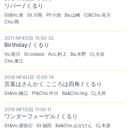
リバー / くるり
Gt&Vo.泉
Gt.川島
Pf.小池
Ba.山崎
Cj&Cho.谷川
Cho.岡
2011 NF4日目 15:00 32
Birthday / くるり
Vo.前川
Gt.odasis
Acc.村上
Ba.水野
Cj.大谷
Cho.東江
2019 NF4日目 12:00 14
言葉はさんかく こころは四角 / くるり
Gt&Vo.橋口
Pf&Cho.中川
Ba&Cho.tkg
Cj.大井
2019 NF1日目 11:30 11
ワンダーフォーゲル / くるり
Gt&Vo.朋弥卍
Gt.福田
Ba&Cho.おがけん
Cj.木原