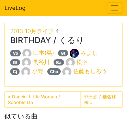
LiveLog
2013 10月ライブ
4
BIRTHDAY / くるり
山本(晃)
みよし
Vo
Gt
長谷川
松下
Gt
Ba
小野
佐藤もじろう
Cj
Cho
«
Dancin’ Little Woman /
罪と罰 / 椎名林
Scoobie Do
檎
»
似ている曲