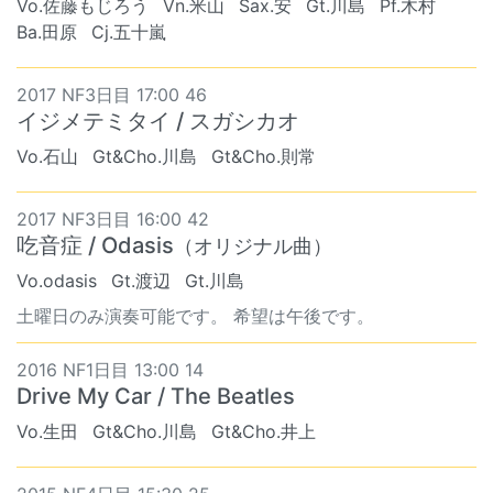
Vo.佐藤もじろう
Vn.米山
Sax.安
Gt.川島
Pf.木村
Ba.田原
Cj.五十嵐
2017 NF3日目 17:00 46
イジメテミタイ / スガシカオ
Vo.石山
Gt&Cho.川島
Gt&Cho.則常
2017 NF3日目 16:00 42
吃音症 / Odasis
（オリジナル曲）
Vo.odasis
Gt.渡辺
Gt.川島
土曜日のみ演奏可能です。 希望は午後です。
2016 NF1日目 13:00 14
Drive My Car / The Beatles
Vo.生田
Gt&Cho.川島
Gt&Cho.井上