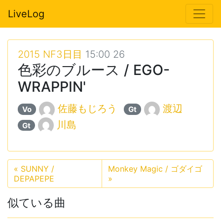
LiveLog
2015 NF3日目
15:00 26
色彩のブルース / EGO-
WRAPPIN'
佐藤もじろう
渡辺
Vo
Gt
川島
Gt
«
SUNNY /
Monkey Magic / ゴダイゴ
DEPAPEPE
»
似ている曲