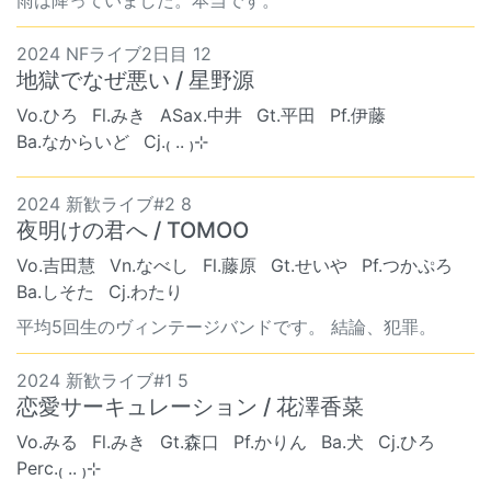
雨は降っていました。本当です。
2024 NFライブ2日目 12
地獄でなぜ悪い / 星野源
Vo.ひろ
Fl.みき
ASax.中井
Gt.平田
Pf.伊藤
Ba.なからいど
Cj.₍ .. ₎⊹
2024 新歓ライブ#2 8
夜明けの君へ / TOMOO
Vo.吉田慧
Vn.なべし
Fl.藤原
Gt.せいや
Pf.つかぷろ
Ba.しそた
Cj.わたり
平均5回生のヴィンテージバンドです。 結論、犯罪。
2024 新歓ライブ#1 5
恋愛サーキュレーション / 花澤香菜
Vo.みる
Fl.みき
Gt.森口
Pf.かりん
Ba.犬
Cj.ひろ
Perc.₍ .. ₎⊹