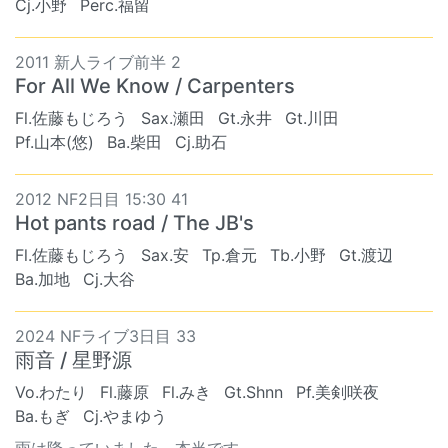
Cj.小野
Perc.福留
2011 新人ライブ前半 2
For All We Know / Carpenters
Fl.佐藤もじろう
Sax.瀬田
Gt.永井
Gt.川田
Pf.山本(悠)
Ba.柴田
Cj.助石
2012 NF2日目 15:30 41
Hot pants road / The JB's
Fl.佐藤もじろう
Sax.安
Tp.倉元
Tb.小野
Gt.渡辺
Ba.加地
Cj.大谷
2024 NFライブ3日目 33
雨音 / 星野源
Vo.わたり
Fl.藤原
Fl.みき
Gt.Shnn
Pf.美剣咲夜
Ba.もぎ
Cj.やまゆう