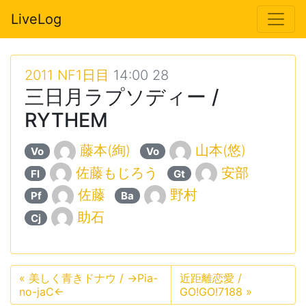
LiveLog
2011 NF1日目
14:00 28
三日月ラプソディー /
RYTHEM
藤本(絢)
山本(悠)
Vo
Vo
佐藤もじろう
安部
Fl
Gt
佐藤
野村
Pf
Ba
助石
Cj
«
美しく青きドナウ / →Pia-
近距離恋愛 /
no-jaC←
GO!GO!7188
»