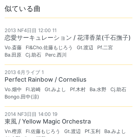
似ている曲
2013 NF4日目 12:00 11
恋愛サーキュレーション / 花澤香菜(千石撫子)
Vo.斎藤
Fl&Cho.佐藤もじろう
Gt.渡辺
Pf.二宮
Ba.田原
Cj.助石
Perc.西川
2013 6月ライブ 1
Perfect Rainbow / Cornelius
Vo.畑中
Fl.岩崎
Gt.みよし
Pf.木村
Ba.水野
Cj.助石
Bongo.田中(涼)
2014 NF3日目 14:00 19
東風 / Yellow Magic Orchestra
Vn.樫原
Fl.佐藤もじろう
Gt.渡辺
Pf.玉利
Ba.みよし