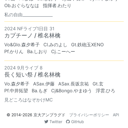
Ob.おぐらななは
指揮者.わたり
私の自由_______________
2024 NFライブ1日目 31
カプチーノ / 椎名林檎
Vo&Glo.森夕希子
Cl.みのよし
Gt.鉄砲玉XENO
Pf.かりん
Ba.しおり
Cj.こーへー
2024 9月ライブ 8
長く短い祭 / 椎名林檎
Vo.森夕希子
ASax.伊藤
ASax.長坂京祐
Gt.玄
Pf.中井拓望
Ba.もぎ
Cj&Bongo.やまゆう
浮雲.ひろ
見どころはなぞかけMC
© 2014-2026
京大アンプラグド
プライバシーポリシー
API
Twitter
GitHub