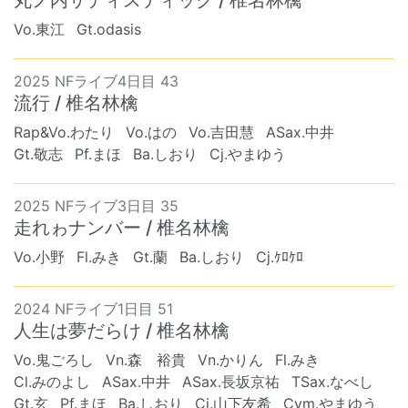
Vo.東江
Gt.odasis
2025 NFライブ4日目 43
流行 / 椎名林檎
Rap&Vo.わたり
Vo.はの
Vo.吉田慧
ASax.中井
Gt.敬志
Pf.まほ
Ba.しおり
Cj.やまゆう
2025 NFライブ3日目 35
走れゎナンバー / 椎名林檎
Vo.小野
Fl.みき
Gt.蘭
Ba.しおり
Cj.ｹﾛｹﾛ
2024 NFライブ1日目 51
人生は夢だらけ / 椎名林檎
Vo.鬼ごろし
Vn.森 裕貴
Vn.かりん
Fl.みき
Cl.みのよし
ASax.中井
ASax.長坂京祐
TSax.なべし
Gt.玄
Pf.まほ
Ba.しおり
Cj.山下友希
Cym.やまゆう