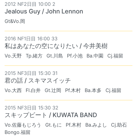
2012 NF2日目 10:00 2
Jealous Guy / John Lennon
Gt&Vo.岡
2016 NF1日目 16:00 33
私はあなたの空になりたい / 今井美樹
Vo.天野
Tp.緒方
Gt.川島
Pf.小池
Ba.中園
Cj.福留
2015 NF3日目 15:30 31
君の話 / スキマスイッチ
Vo.大西
Fl.白井
Gt.辻岡
Pf.木村
Ba.本多
Cj.福留
2015 NF3日目 15:30 32
スキップビート / KUWATA BAND
Vo.佐藤もじろう
Gt.もに
Pf.木村
Ba.みよし
Cj.助石
Bongo.福留