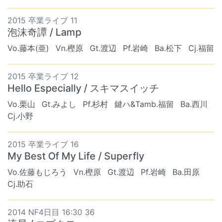
2015 卒業ライブ 11
泡沫奇譚 / Lamp
Vo.藤本(亜)
Vn.樫原
Gt.渡辺
Pf.岩崎
Ba.松下
Cj.福留
2015 卒業ライブ 12
Hello Especially / スキマスイッチ
Vo.栗山
Gt.みよし
Pf.杉村
鍵ハ&Tamb.福留
Ba.西川
Cj.小野
2015 卒業ライブ 16
My Best Of My Life / Superfly
Vo.佐藤もじろう
Vn.樫原
Gt.渡辺
Pf.岩崎
Ba.田原
Cj.助石
2014 NF4日目 16:30 36