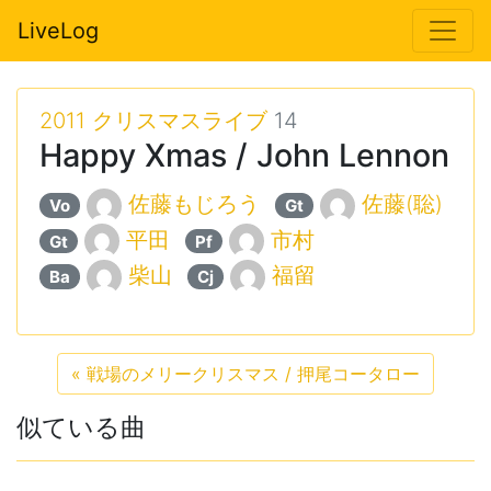
LiveLog
2011 クリスマスライブ
14
Happy Xmas / John Lennon
佐藤もじろう
佐藤(聡)
Vo
Gt
平田
市村
Gt
Pf
柴山
福留
Ba
Cj
«
戦場のメリークリスマス / 押尾コータロー
似ている曲