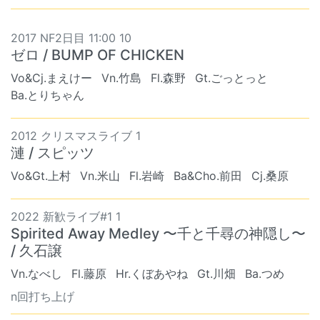
2017 NF2日目 11:00 10
ゼロ / BUMP OF CHICKEN
Vo&Cj.まえけー
Vn.竹島
Fl.森野
Gt.ごっとっと
Ba.とりちゃん
2012 クリスマスライブ 1
漣 / スピッツ
Vo&Gt.上村
Vn.米山
Fl.岩崎
Ba&Cho.前田
Cj.桑原
2022 新歓ライブ#1 1
Spirited Away Medley 〜千と千尋の神隠し〜
/ 久石譲
Vn.なべし
Fl.藤原
Hr.くぼあやね
Gt.川畑
Ba.つめ
n回打ち上げ