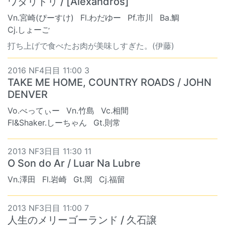
ワタリドリ / [Alexandros]
Vn.宮崎(ぴーすけ)
Fl.わだゆー
Pf.市川
Ba.鯛
Cj.しょーご
打ち上げで食べたお肉が美味しすぎた。(伊藤)
2016 NF4日目 11:00 3
TAKE ME HOME, COUNTRY ROADS / JOHN
DENVER
Vo.べってぃー
Vn.竹島
Vc.相間
Fl&Shaker.しーちゃん
Gt.則常
2013 NF3日目 11:30 11
O Son do Ar / Luar Na Lubre
Vn.澤田
Fl.岩崎
Gt.岡
Cj.福留
2013 NF3日目 11:00 7
人生のメリーゴーランド / 久石譲