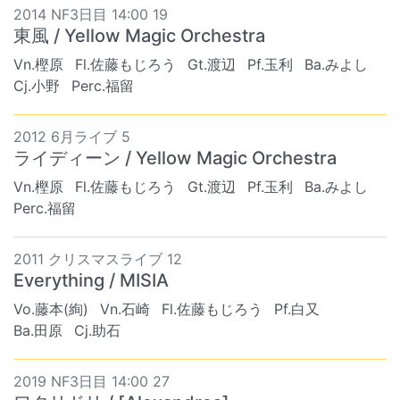
2014 NF3日目 14:00 19
東風 / Yellow Magic Orchestra
Vn.樫原
Fl.佐藤もじろう
Gt.渡辺
Pf.玉利
Ba.みよし
Cj.小野
Perc.福留
2012 6月ライブ 5
ライディーン / Yellow Magic Orchestra
Vn.樫原
Fl.佐藤もじろう
Gt.渡辺
Pf.玉利
Ba.みよし
Perc.福留
2011 クリスマスライブ 12
Everything / MISIA
Vo.藤本(絢)
Vn.石崎
Fl.佐藤もじろう
Pf.白又
Ba.田原
Cj.助石
2019 NF3日目 14:00 27