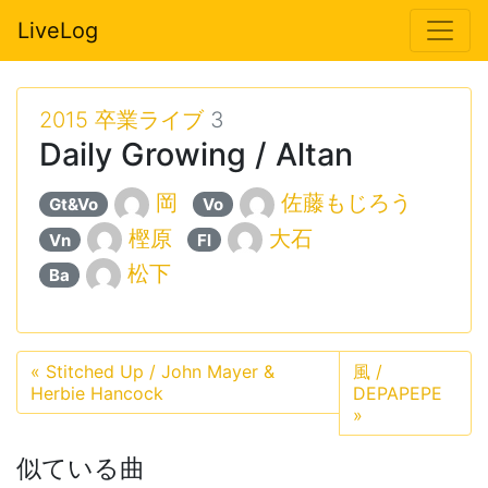
LiveLog
2015 卒業ライブ
3
Daily Growing / Altan
岡
佐藤もじろう
Gt&Vo
Vo
樫原
大石
Vn
Fl
松下
Ba
«
Stitched Up / John Mayer &
風 /
Herbie Hancock
DEPAPEPE
»
似ている曲