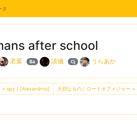
ータ
ns after school
若葉
談儀
うらあか
Ba
Cj
«
spy / [Alexandros]
大切なもの / ロードオブメジャー
»