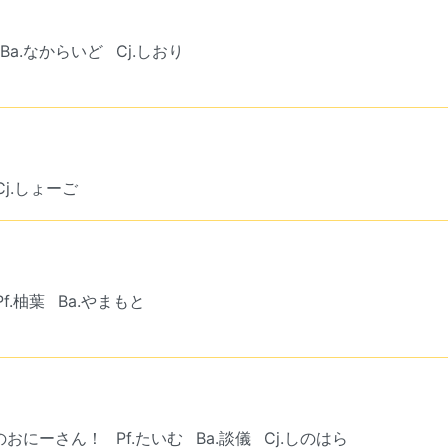
Ba.なからいど
Cj.しおり
Cj.しょーご
Pf.柚葉
Ba.やまもと
たのおにーさん！
Pf.たいむ
Ba.談儀
Cj.しのはら