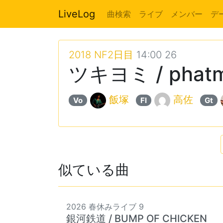
LiveLog
曲検索
ライブ
メンバー
デ
2018 NF2日目
14:00 26
ツキヨミ / phatma
飯塚
高佐
Vo
Fl
Gt
似ている曲
2026 春休みライブ 9
銀河鉄道 / BUMP OF CHICKEN