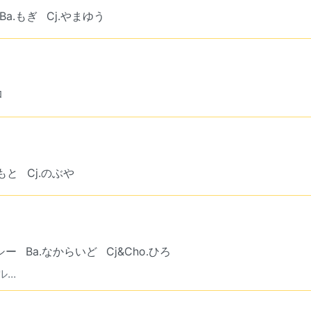
Ba.もぎ
Cj.やまゆう
ﾛ
まもと
Cj.のぶや
ズシー
Ba.なからいど
Cj&Cho.ひろ
...