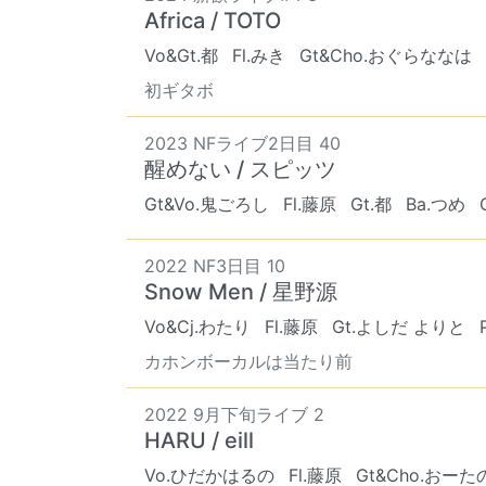
Africa / TOTO
Vo&Gt.都
Fl.みき
Gt&Cho.おぐらななは
初ギタボ
2023 NFライブ2日目 40
醒めない / スピッツ
Gt&Vo.鬼ごろし
Fl.藤原
Gt.都
Ba.つめ
2022 NF3日目 10
Snow Men / 星野源
Vo&Cj.わたり
Fl.藤原
Gt.よしだ よりと
カホンボーカルは当たり前
2022 9月下旬ライブ 2
HARU / eill
Vo.ひだかはるの
Fl.藤原
Gt&Cho.おー