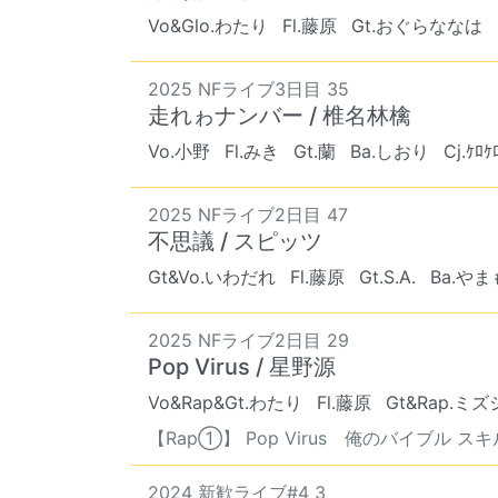
Vo&Glo.わたり
Fl.藤原
Gt.おぐらななは
2025 NFライブ3日目 35
走れゎナンバー / 椎名林檎
Vo.小野
Fl.みき
Gt.蘭
Ba.しおり
Cj.ｹﾛｹ
2025 NFライブ2日目 47
不思議 / スピッツ
Gt&Vo.いわだれ
Fl.藤原
Gt.S.A.
Ba.や
2025 NFライブ2日目 29
Pop Virus / 星野源
Vo&Rap&Gt.わたり
Fl.藤原
Gt&Rap.ミ
【Rap①】 Pop Virus 俺のバイブル スキル
2024 新歓ライブ#4 3