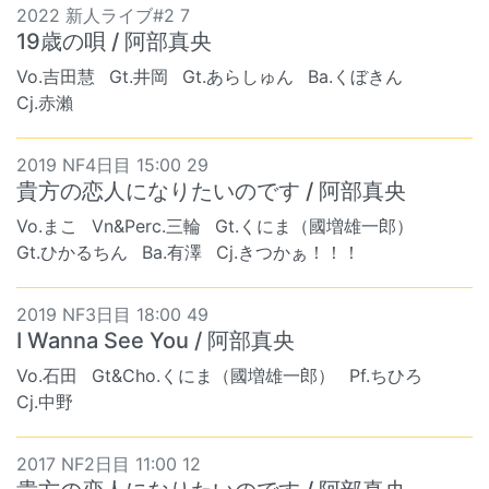
2022 新人ライブ#2 7
19歳の唄 / 阿部真央
Vo.吉田慧
Gt.井岡
Gt.あらしゅん
Ba.くぼきん
Cj.赤瀨
2019 NF4日目 15:00 29
貴方の恋人になりたいのです / 阿部真央
Vo.まこ
Vn&Perc.三輪
Gt.くにま（國増雄一郎）
Gt.ひかるちん
Ba.有澤
Cj.きつかぁ！！！
2019 NF3日目 18:00 49
I Wanna See You / 阿部真央
Vo.石田
Gt&Cho.くにま（國増雄一郎）
Pf.ちひろ
Cj.中野
2017 NF2日目 11:00 12