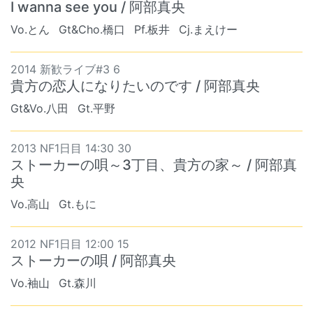
I wanna see you / 阿部真央
Vo.とん
Gt&Cho.橋口
Pf.板井
Cj.まえけー
2014 新歓ライブ#3 6
貴方の恋人になりたいのです / 阿部真央
Gt&Vo.八田
Gt.平野
2013 NF1日目 14:30 30
ストーカーの唄～3丁目、貴方の家～ / 阿部真
央
Vo.高山
Gt.もに
2012 NF1日目 12:00 15
ストーカーの唄 / 阿部真央
Vo.袖山
Gt.森川