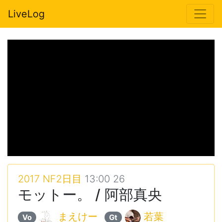
LiveLog
2017 NF2日目
13:00 26
モットー。 / 阿部真央
まえけー
若葉
Vo
Gt