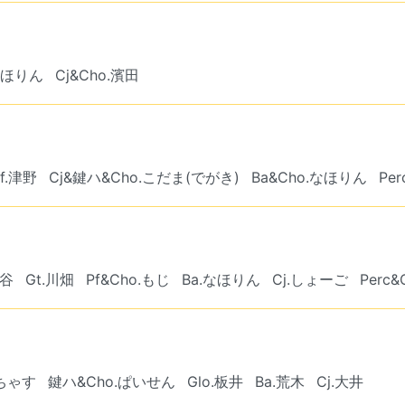
なほりん
Cj&Cho.濱田
Pf.津野
Cj&鍵ハ&Cho.こだま(でがき)
Ba&Cho.なほりん
Pe
中谷
Gt.川畑
Pf&Cho.もじ
Ba.なほりん
Cj.しょーご
Perc
.ちゃす
鍵ハ&Cho.ぱいせん
Glo.板井
Ba.荒木
Cj.大井