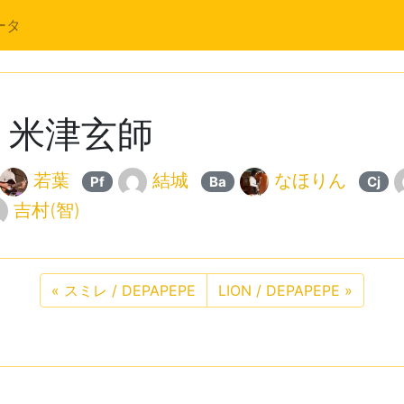
ータ
 米津玄師
若葉
結城
なほりん
Pf
Ba
Cj
吉村(智)
«
スミレ / DEPAPEPE
LION / DEPAPEPE
»