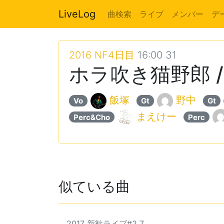
LiveLog
曲検索
ライブ
メンバー
デ
2016 NF4日目
16:00 31
ホラ吹き猫野郎 /
飯塚
野中
Vo
Gt
Gt
まえけー
Perc&Cho
Perc
似ている曲
2017 新歓ライブ#2 7