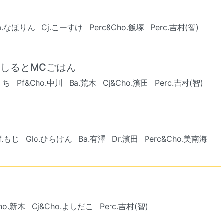
a.なほりん
Cj.こーすけ
Perc&Cho.飯塚
Perc.吉村(智)
JみそしるとMCごはん
うち
Pf&Cho.中川
Ba.荒木
Cj&Cho.濱田
Perc.吉村(智)
f.もじ
Glo.ひらけん
Ba.有澤
Dr.濱田
Perc&Cho.美南海
ho.新木
Cj&Cho.よしだこ
Perc.吉村(智)