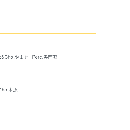
rc&Cho.やませ
Perc.美南海
&Cho.木原