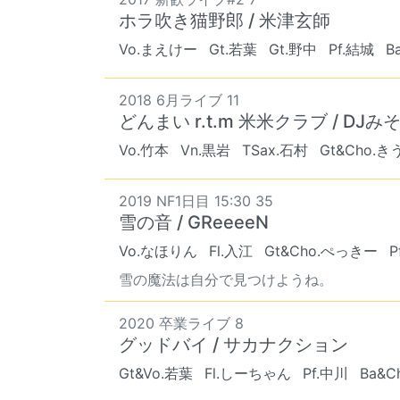
ホラ吹き猫野郎 / 米津玄師
Vo.まえけー
Gt.若葉
Gt.野中
Pf.結城
B
2018 6月ライブ 11
どんまい r.t.m 米米クラブ / D
Vo.竹本
Vn.黒岩
TSax.石村
Gt&Cho.き
2019 NF1日目 15:30 35
雪の音 / GReeeeN
Vo.なほりん
Fl.入江
Gt&Cho.ぺっきー
P
雪の魔法は自分で見つけようね。
2020 卒業ライブ 8
グッドバイ / サカナクション
Gt&Vo.若葉
Fl.しーちゃん
Pf.中川
Ba&C