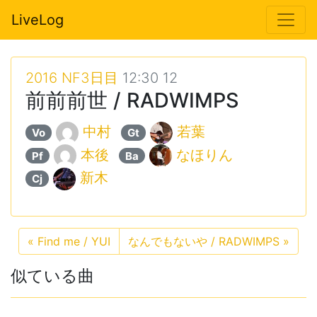
LiveLog
2016 NF3日目
12:30 12
前前前世 / RADWIMPS
中村
若葉
Vo
Gt
本後
なほりん
Pf
Ba
新木
Cj
«
Find me / YUI
なんでもないや / RADWIMPS
»
似ている曲