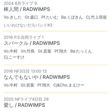
2024 6月ライブ 9
棒人間 / RADWIMPS
Vo.きした
Gt.森口
Pf.たいむ
Ba.くぼきん
Cj.竹上尋規
いいわけないだろバンド#3
2016 P.S.合同ライブ 1
スパークル / RADWIMPS
Vo.中村
Vn.竹島
Gt.若葉
Pf.翔大
Ba.たっくん
Cj.こーすけ
2016 NF3日目 13:00 13
なんでもないや / RADWIMPS
Vo.中村
Gt.若葉
Pf.翔大
Cj&Cho.まえけー
2025 NFライブ4日目 29
愛し / RADWIMPS