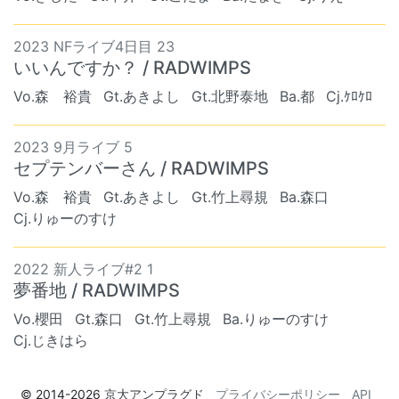
2023 NFライブ4日目 23
いいんですか？ / RADWIMPS
Vo.森 裕貴
Gt.あきよし
Gt.北野泰地
Ba.都
Cj.ｹﾛｹﾛ
2023 9月ライブ 5
セプテンバーさん / RADWIMPS
Vo.森 裕貴
Gt.あきよし
Gt.竹上尋規
Ba.森口
Cj.りゅーのすけ
2022 新人ライブ#2 1
夢番地 / RADWIMPS
Vo.櫻田
Gt.森口
Gt.竹上尋規
Ba.りゅーのすけ
Cj.じきはら
© 2014-2026
京大アンプラグド
プライバシーポリシー
API