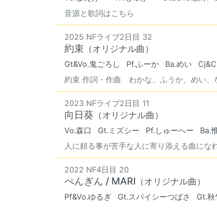
音源と歌詞はこちら
2025 NFライブ2日目 32
約束
（オリジナル曲）
Gt&Vo.鬼ごろし
Pf.ふーか
Ba.めい
Cj&
約束 作詞・作曲 わかな、ふうか、めい、なな
2023 NFライブ2日目 11
向日葵
（オリジナル曲）
Vo.森口
Gt.ミズシー
Pf.しゅーへー
Ba.
人に頼る事が苦手な人に寄り添える曲になれば
2022 NF4日目 20
ぺんぎん / MARI
（オリジナル曲）
Pf&Vo.ゆるぎ
Gt.スパイシーつばさ
Gt.