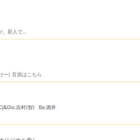
、新人で...
ー) 音源はこちら
Cj&Glo.吉村(智)
Ba.酒井