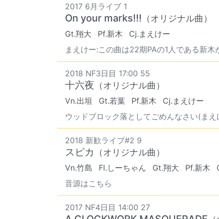
2017 6月ライブ 1
On your marks!!!
（オリジナル曲）
Gt.翔大
Pf.新木
Cj.まえけー
まえけー:この曲は22期PAの1人である新木が
2018 NF3日目 17:00 55
十六夜
（オリジナル曲）
Vn.出垣
Gt.若葉
Pf.新木
Cj.まえけー
ウッドブロック落としてごめんなさい(まえけ
2018 新歓ライブ#2 9
スピカ
（オリジナル曲）
Vn.竹島
Fl.しーちゃん
Gt.翔大
Pf.新木
音源はこちら
2017 NF4日目 14:00 27
A CLOCKWORK MASQUERADE