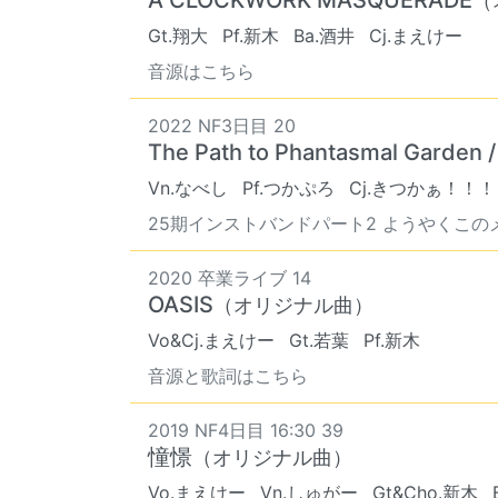
（
Gt.翔大
Pf.新木
Ba.酒井
Cj.まえけー
音源はこちら
2022 NF3日目 20
The Path to Phantasmal Garden /
Vn.なべし
Pf.つかぷろ
Cj.きつかぁ！！！
25期インストバンドパート2 ようやくこのメ
2020 卒業ライブ 14
OASIS
（オリジナル曲）
Vo&Cj.まえけー
Gt.若葉
Pf.新木
音源と歌詞はこちら
2019 NF4日目 16:30 39
憧憬
（オリジナル曲）
Vo.まえけー
Vn.しゅがー
Gt&Cho.新木