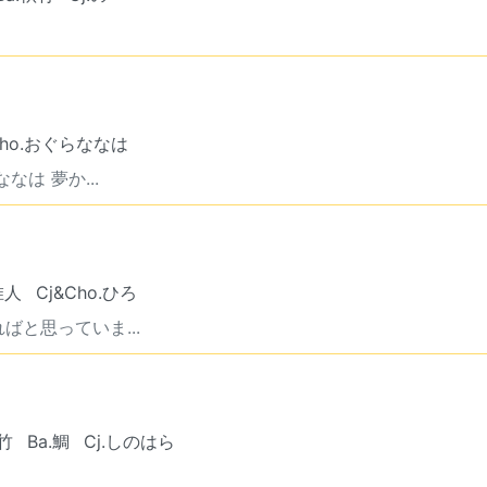
Cho.おぐらななは
は 夢か...
惟人
Cj&Cho.ひろ
と思っていま...
秋竹
Ba.鯛
Cj.しのはら