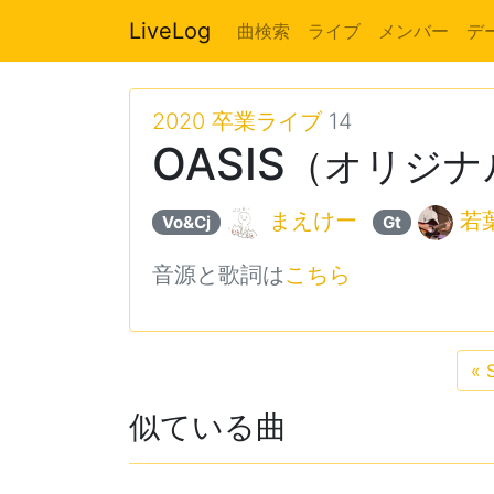
LiveLog
曲検索
ライブ
メンバー
デ
2020 卒業ライブ
14
OASIS
（オリジナ
まえけー
若
Vo&Cj
Gt
音源と歌詞は
こちら
«
S
似ている曲