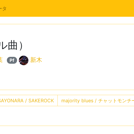
ータ
ル曲）
葉
新木
Pf
AYONARA / SAKEROCK
majority blues / チャットモン