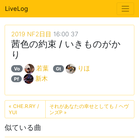
LiveLog
2019 NF2日目
16:00 37
茜色の約束 / いきものがか
り
若葉
りほ
Vo
Gt
新木
Pf
«
CHE.R.RY /
それがあなたの幸せとしても / ヘヴ
YUI
ンズP
»
似ている曲