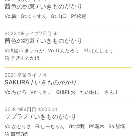
茜色の約束 / いきものがかり
Vo.巽
Gt.くっすん
Gt.山口
Pf.松尾
2023 NFライブ2日目 41
茜色の約束 / いきものがかり
Vo&鍵ハ.きょうか
Vo.りんたろう
Pf.けんしょう
Cj.すぎもとかほ
2021 卒業ライブ 4
SAKURA / いきものがかり
Vo.ちひろ
Vn.りさこ
Gt&Pf.おーたのおにーさん！
2018 NF4日目 15:00 41
ソプラノ / いきものがかり
Vo.かとりさ
Fl.しーちゃん
Gt.津野
Pf.新木
Ba.飯塚
Cj.吉村(智)