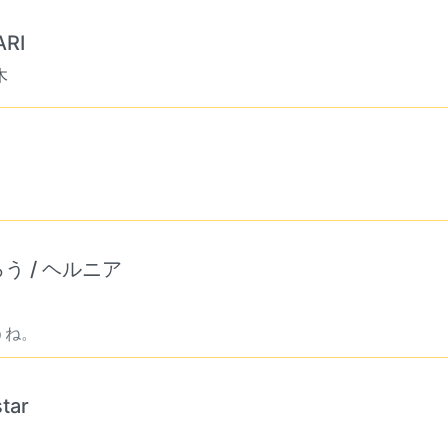
RI
木
 / ヘルニア
うね。
tar