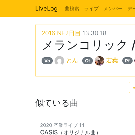
LiveLog
曲検索
ライブ
メンバー
デ
2016 NF2日目
13:30 18
メランコリック / J
とん
若葉
Vo
Gt
Pf
似ている曲
2020 卒業ライブ 14
OASIS
（オリジナル曲）