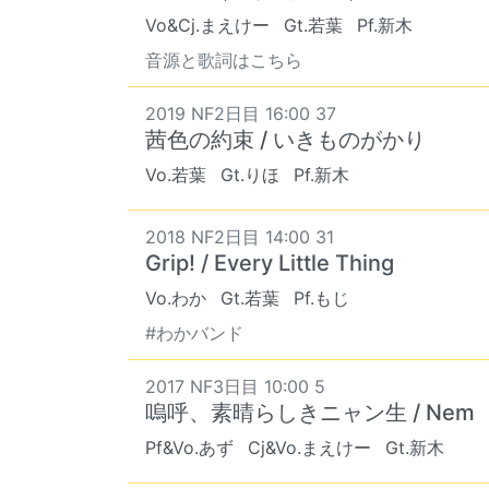
Vo&Cj.まえけー
Gt.若葉
Pf.新木
音源と歌詞はこちら
2019 NF2日目 16:00 37
茜色の約束 / いきものがかり
Vo.若葉
Gt.りほ
Pf.新木
2018 NF2日目 14:00 31
Grip! / Every Little Thing
Vo.わか
Gt.若葉
Pf.もじ
#わかバンド
2017 NF3日目 10:00 5
嗚呼、素晴らしきニャン生 / Nem
Pf&Vo.あず
Cj&Vo.まえけー
Gt.新木