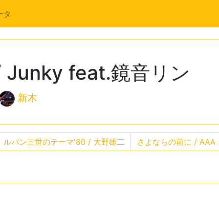
ータ
unky feat.鏡音リン
新木
«
ルパン三世のテーマ'80 / 大野雄二
さよならの前に / AAA