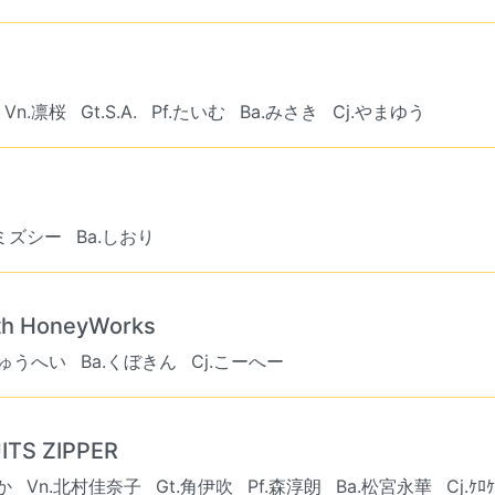
Vn.凛桜
Gt.S.A.
Pf.たいむ
Ba.みさき
Cj.やまゆう
.ミズシー
Ba.しおり
 HoneyWorks
しゅうへい
Ba.くぼきん
Cj.こーへー
S ZIPPER
か
Vn.北村佳奈子
Gt.角伊吹
Pf.森淳朗
Ba.松宮永華
Cj.ｹﾛ