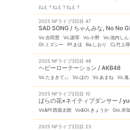
ねえ？ねえ？ねえ？
2025 NFライブ3日目 47
SAD SONG / ちゃんみな, No No Gir
Vo.吉田慧
Vo.謝罪
Vo.小野
Vo.池内しん
Gt.ミズシー
Pf.まほ
Ba.しおり
Cj.竹上
2025 NFライブ3日目 48
ヘビーローテーション / AKB48
Vo.たまきてぃ
Vo.ほの
Vo.あまね
Vo.
2025 NFライブ2日目 10
ばらの花×ネイティブダンサー / yui(
Vo&Pf.西堀太朗
Vo&Gt.きょうか
Glo.岸
2025 NFライブ2日目 23