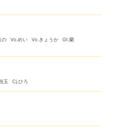
はの
Vo.めい
Vo.きょうか
Gt.蘭
鉄砲玉
Cj.ひろ