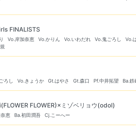
ls FINALISTS
り
Vo.岸加奈恵
Vo.かりん
Vo.いわだれ
Vo.鬼ごろし
Vo.
尋規
鬼ごろし
Vo.きょうか
Gt.はやさ
Gt.森口
Pf.中井拓望
Ba.
FLOWER FLOWER)×ミゾベリョウ(odol)
加奈恵
Ba.初田潤吾
Cj.こーへー