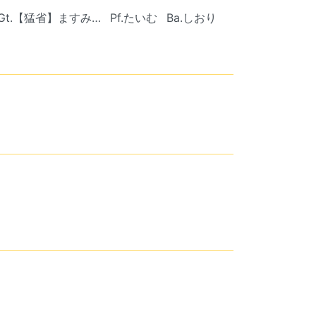
Gt.【猛省】ますみ…
Pf.たいむ
Ba.しおり