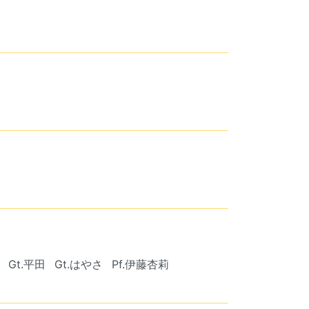
Gt.平田
Gt.はやさ
Pf.伊藤杏莉