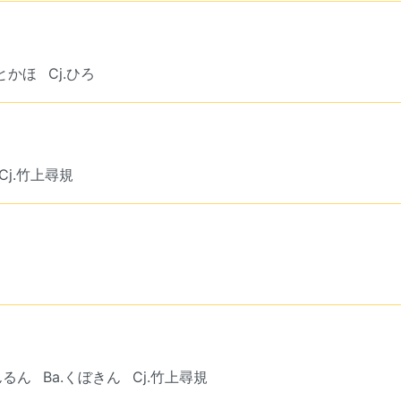
もとかほ
Cj.ひろ
Cj.竹上尋規
んるん
Ba.くぼきん
Cj.竹上尋規