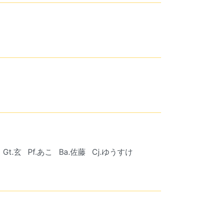
Gt.玄
Pf.あこ
Ba.佐藤
Cj.ゆうすけ