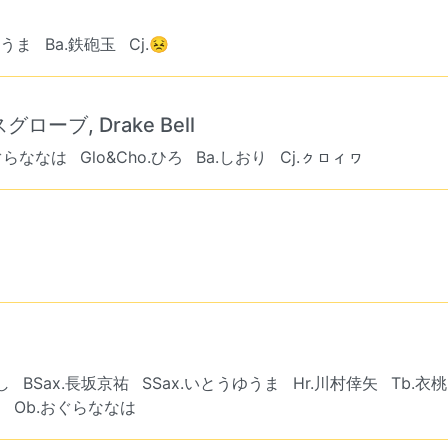
ゆうま
Ba.鉄砲玉
Cj.😣
スグローブ, Drake Bell
おぐらななは
Glo&Cho.ひろ
Ba.しおり
Cj.ㇰㇿィヮ
し
BSax.長坂京祐
SSax.いとうゆうま
Hr.川村倖矢
Tb.衣桃
ま
Ob.おぐらななは