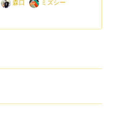
森口
ミズシー