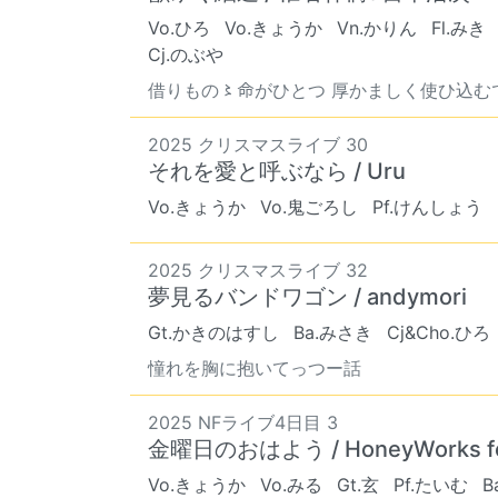
Vo.ひろ
Vo.きょうか
Vn.かりん
Fl.みき
Cj.のぶや
借りもの〻命がひとつ 厚かましく使ひ込むで返
2025 クリスマスライブ 30
それを愛と呼ぶなら / Uru
Vo.きょうか
Vo.鬼ごろし
Pf.けんしょう
2025 クリスマスライブ 32
夢見るバンドワゴン / andymori
Gt.かきのはすし
Ba.みさき
Cj&Cho.ひろ
憧れを胸に抱いてっつー話
2025 NFライブ4日目 3
金曜日のおはよう / HoneyWorks fe
Vo.きょうか
Vo.みる
Gt.玄
Pf.たいむ
B