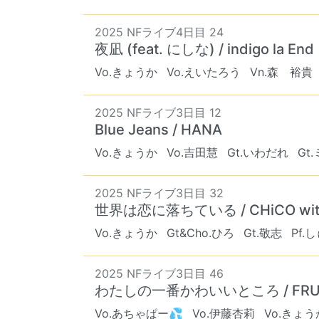
2025 NFライブ4日目 24
夜凪 (feat. にしな) / indigo la End
Vo.きょうか
Vo.えいたろう
Vn.森 裕貴
2025 NFライブ3日目 12
Blue Jeans / HANA
Vo.きょうか
Vo.吉田慧
Gt.いわだれ
Gt
2025 NFライブ3日目 32
世界は恋に落ちている / CHiCO with
Vo.きょうか
Gt&Cho.ひろ
Gt.敬志
Pf.
2025 NFライブ3日目 46
わたしの一番かわいいところ / FRUIT
Vo.あちゃぱー💦
Vo.伊藤杏莉
Vo.きょう