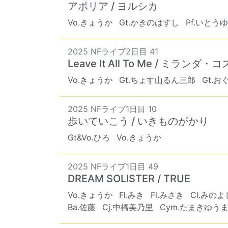
アポリア / ヨルシカ
Vo.きょうか
Gt.かきのはすし
Pf.いとう
2025 NFライブ2日目 41
Leave It All To Me / ミランダ・コ
Vo.きょうか
Gt.ちょす山るん三郎
Gt.
2025 NFライブ1日目 10
歩いていこう / いきものがかり
Gt&Vo.ひろ
Vo.きょうか
2025 NFライブ1日目 49
DREAM SOLISTER / TRUE
Vo.きょうか
Fl.みき
Fl.みさき
Cl.みのよ
Ba.佐藤
Cj.中橋美乃里
Cym.たまきゆう