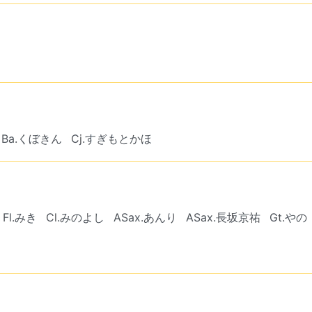
Ba.くぼきん
Cj.すぎもとかほ
Fl.みき
Cl.みのよし
ASax.あんり
ASax.長坂京祐
Gt.やの