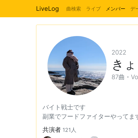
LiveLog
曲検索
ライブ
メンバー
デ
2022
きょ
87曲・Vo,
バイト戦士です
副業でフードファイターやってま
共演者
121人