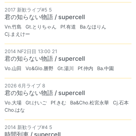
2017 新歓ライブ#5 5
君の知らない物語 / supercell
Vn.竹島
Gt.とりちゃん
Pf.有道
Ba.なほりん
Cj.まえけー
2014 NF2日目 13:00 21
君の知らない物語 / supercell
Vo.山田
Vo&Glo.勝野
Gt.湯川
Pf.仲内
Ba.中園
2026 6月ライブ 8
君の知らない物語 / supercell
Vo.大場
Gt.けいご
Pf.きむ
Ba&Cho.松宮永華
Cj.石本
Cho.はな
2014 新歓ライブ#4 5
時間列車 / supercell