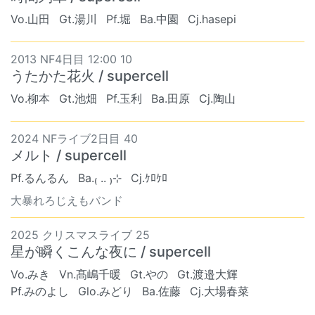
Vo.山田
Gt.湯川
Pf.堀
Ba.中園
Cj.hasepi
2013 NF4日目 12:00 10
うたかた花火 / supercell
Vo.柳本
Gt.池畑
Pf.玉利
Ba.田原
Cj.陶山
2024 NFライブ2日目 40
メルト / supercell
Pf.るんるん
Ba.₍ .. ₎⊹
Cj.ｹﾛｹﾛ
大暴れろじえもバンド
2025 クリスマスライブ 25
星が瞬くこんな夜に / supercell
Vo.みき
Vn.髙嶋千暖
Gt.やの
Gt.渡邉大輝
Pf.みのよし
Glo.みどり
Ba.佐藤
Cj.大場春菜