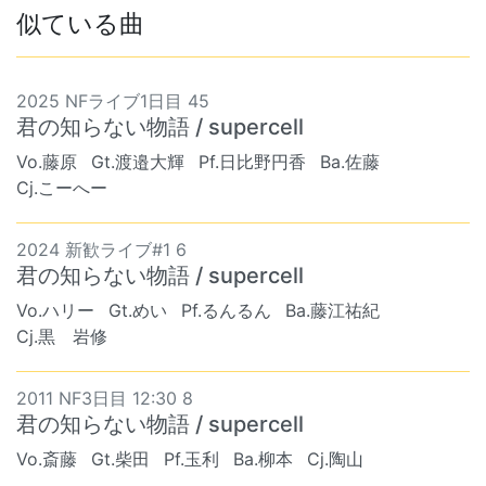
似ている曲
2025 NFライブ1日目 45
君の知らない物語 / supercell
Vo.藤原
Gt.渡邉大輝
Pf.日比野円香
Ba.佐藤
Cj.こーへー
2024 新歓ライブ#1 6
君の知らない物語 / supercell
Vo.ハリー
Gt.めい
Pf.るんるん
Ba.藤江祐紀
Cj.黒 岩修
2011 NF3日目 12:30 8
君の知らない物語 / supercell
Vo.斎藤
Gt.柴田
Pf.玉利
Ba.柳本
Cj.陶山