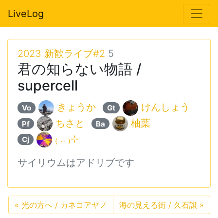
LiveLog
2023 新歓ライブ#2
5
君の知らない物語 /
supercell
きょうか
けんしょう
Vo
Gt
ちさと
柚葉
Pf
Ba
₍ .. ₎⊹
Cj
サイリウムはアドリブです
«
光の方へ / カネコアヤノ
海の見える街 / 久石譲
»