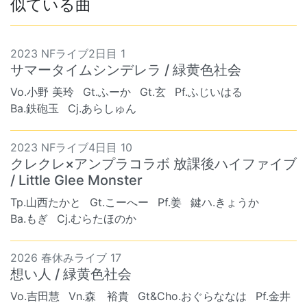
似ている曲
2023 NFライブ2日目 1
サマータイムシンデレラ / 緑黄色社会
Vo.小野 美玲
Gt.ふーか
Gt.玄
Pf.ふじいはる
Ba.鉄砲玉
Cj.あらしゅん
2023 NFライブ4日目 10
クレクレ×アンプラコラボ 放課後ハイファイブ
/ Little Glee Monster
Tp.山西たかと
Gt.こーへー
Pf.姜
鍵ハ.きょうか
Ba.もぎ
Cj.むらたほのか
2026 春休みライブ 17
想い人 / 緑黄色社会
Vo.吉田慧
Vn.森 裕貴
Gt&Cho.おぐらななは
Pf.金井