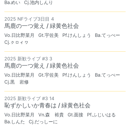
Ba.めい
Cj.池内しんり
2025 NFライブ3日目 4
馬鹿の一つ覚え / 緑黄色社会
Vo.日比野菜月
Gt.宇佐美
Pf.けんしょう
Ba.てっぺー
Cj.ㇰㇿィヮ
2025 新歓ライブ #3 3
馬鹿の一つ覚え / 緑黄色社会
Vo.日比野菜月
Gt.宇佐美
Pf.けんしょう
Ba.てっぺー
Cj.黒 岩修
2025 新歓ライブ #3 14
恥ずかしいか青春は / 緑黄色社会
Vo.日比野菜月
Vn.森 裕貴
Gt.面接
Pf.ふじいはる
Ba.しんた
Cj.だっしーに