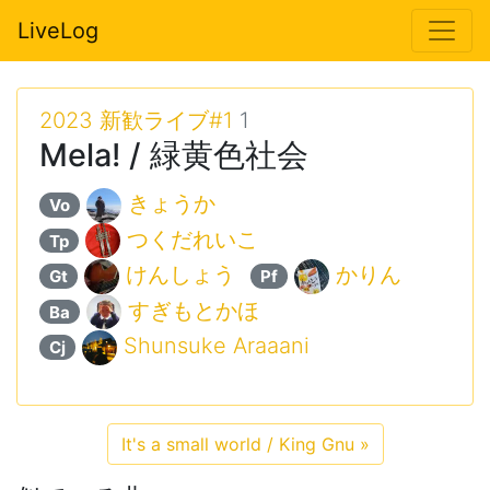
LiveLog
2023 新歓ライブ#1
1
Mela! / 緑黄色社会
きょうか
Vo
つくだれいこ
Tp
けんしょう
かりん
Gt
Pf
すぎもとかほ
Ba
Shunsuke Araaani
Cj
It's a small world / King Gnu
»