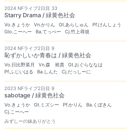
2024 NFライブ2日目 33
Starry Drama / 緑黄色社会
Vo.きょうか
Vn.かりん
Gt.あらしゅん
Pf.けんしょう
Glo.こーへー
Ba.てっぺー
Cj.竹上尋規
2024 NFライブ2日目 9
恥ずかしいか青春は / 緑黄色社会
Vo.日比野菜月
Vn.森 裕貴
Gt.おぐらななは
Pf.ふじいはる
Ba.しんた
Cj.だっしーに
2023 NFライブ2日目 9
sabotage / 緑黄色社会
Vo.きょうか
Gt.ミズシー
Pf.かりん
Ba.くぼきん
Cj.こーへー
みずしーの妹ありがとう