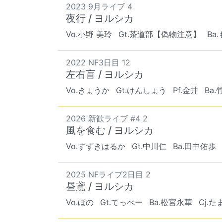
2023 9月ライブ 4
夜行 / ヨルシカ
Vo.小野 美玲
Gt.茶道部【偽物注意】
Ba
2022 NF3日目 12
左右盲 / ヨルシカ
Vo.きょうか
Gt.けんしょう
Pf.金井
Ba
2026 新歓ライブ #4 2
風を食む / ヨルシカ
Vo.すずきはるか
Gt.中川仁
Ba.田中佑歩
2025 NFライブ2日目 2
昼鳶 / ヨルシカ
Vo.ほの
Gt.てっぺー
Ba.松宮永華
Cj.