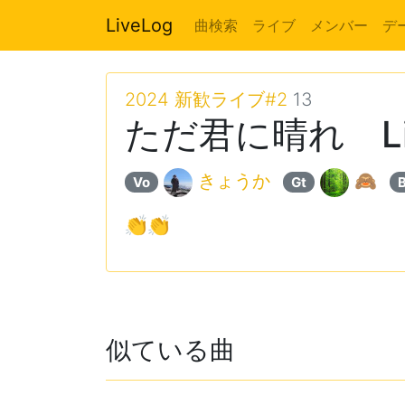
LiveLog
曲検索
ライブ
メンバー
デ
2024 新歓ライブ#2
13
ただ君に晴れ Liv
きょうか
🙈
Vo
Gt
👏👏
似ている曲