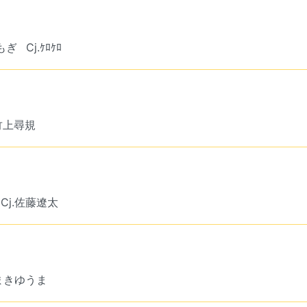
.もぎ
Cj.ｹﾛｹﾛ
.竹上尋規
Cj.佐藤遼太
たまきゆうま