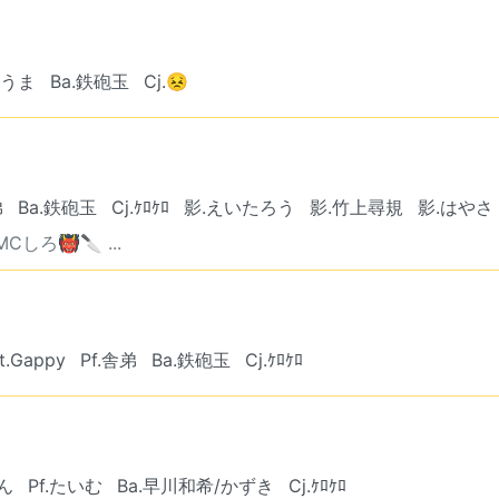
ゆうま
Ba.鉄砲玉
Cj.😣
弟
Ba.鉄砲玉
Cj.ｹﾛｹﾛ
影.えいたろう
影.竹上尋規
影.はやさ
ろ👹🔪 ...
t.Gappy
Pf.舎弟
Ba.鉄砲玉
Cj.ｹﾛｹﾛ
ん
Pf.たいむ
Ba.早川和希/かずき
Cj.ｹﾛｹﾛ