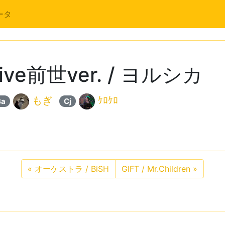
ータ
e前世ver. / ヨルシカ
もぎ
ｹﾛｹﾛ
Ba
Cj
«
オーケストラ / BiSH
GIFT / Mr.Children
»