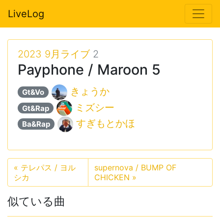
LiveLog
2023 9月ライブ
2
Payphone / Maroon 5
きょうか
Gt&Vo
ミズシー
Gt&Rap
すぎもとかほ
Ba&Rap
«
テレパス / ヨル
supernova / BUMP OF
シカ
CHICKEN
»
似ている曲