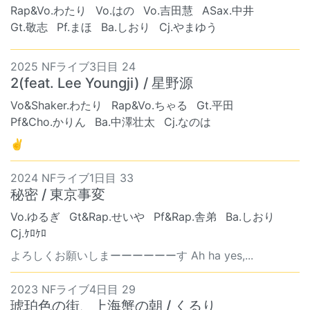
Rap&Vo.わたり
Vo.はの
Vo.吉田慧
ASax.中井
Gt.敬志
Pf.まほ
Ba.しおり
Cj.やまゆう
2025 NFライブ3日目 24
2(feat. Lee Youngji) / 星野源
Vo&Shaker.わたり
Rap&Vo.ちゃる
Gt.平田
Pf&Cho.かりん
Ba.中澤壮太
Cj.なのは
✌
2024 NFライブ1日目 33
秘密 / 東京事変
Vo.ゆるぎ
Gt&Rap.せいや
Pf&Rap.舎弟
Ba.しおり
Cj.ｹﾛｹﾛ
よろしくお願いしまーーーーーーす Ah ha yes,...
2023 NFライブ4日目 29
琥珀色の街、上海蟹の朝 / くるり