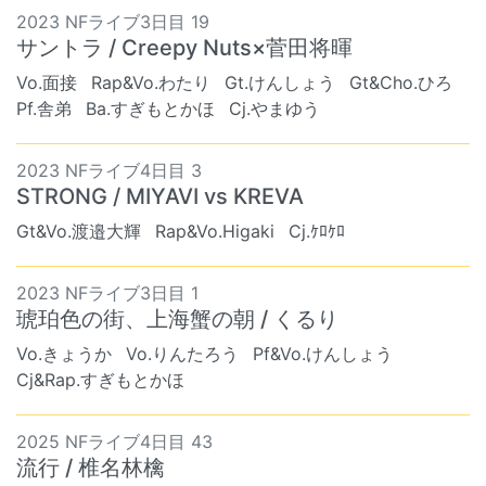
2023 NFライブ3日目 19
サントラ / Creepy Nuts×菅田将暉
Vo.面接
Rap&Vo.わたり
Gt.けんしょう
Gt&Cho.ひろ
Pf.舎弟
Ba.すぎもとかほ
Cj.やまゆう
2023 NFライブ4日目 3
STRONG / MIYAVI vs KREVA
Gt&Vo.渡邉大輝
Rap&Vo.Higaki
Cj.ｹﾛｹﾛ
2023 NFライブ3日目 1
琥珀色の街、上海蟹の朝 / くるり
Vo.きょうか
Vo.りんたろう
Pf&Vo.けんしょう
Cj&Rap.すぎもとかほ
2025 NFライブ4日目 43
流行 / 椎名林檎