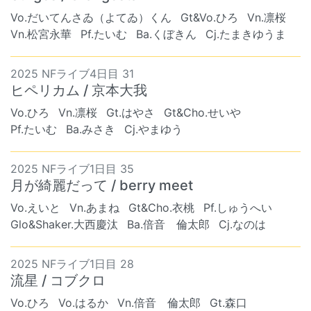
Vo.だいてんさゐ（よてゐ）くん
Gt&Vo.ひろ
Vn.凛桜
Vn.松宮永華
Pf.たいむ
Ba.くぼきん
Cj.たまきゆうま
2025 NFライブ4日目 31
ヒペリカム / 京本大我
Vo.ひろ
Vn.凛桜
Gt.はやさ
Gt&Cho.せいや
Pf.たいむ
Ba.みさき
Cj.やまゆう
2025 NFライブ1日目 35
月が綺麗だって / berry meet
Vo.えいと
Vn.あまね
Gt&Cho.衣桃
Pf.しゅうへい
Glo&Shaker.大西慶汰
Ba.倍音 倫太郎
Cj.なのは
2025 NFライブ1日目 28
流星 / コブクロ
Vo.ひろ
Vo.はるか
Vn.倍音 倫太郎
Gt.森口