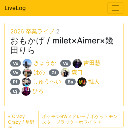
LiveLog
2026 卒業ライブ
2
おもかげ / milet×Aimer×幾
田りら
きょうか
吉田慧
Vo
Vo
はの
森口
Vo
Gt
しゅうへい
惟人
Pf
Ba
ひろ
Cj
«
Crazy
ポケモンBWメドレー / ポケットモン
Crazy / 星野
スターブラック・ホワイト
»
源