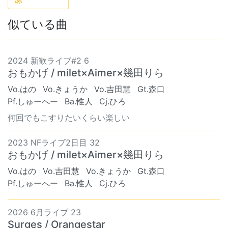
似ている曲
2024 新歓ライブ#2 6
おもかげ / milet×Aimer×幾田りら
Vo.はの
Vo.きょうか
Vo.吉田慧
Gt.森口
Pf.しゅーへー
Ba.惟人
Cj.ひろ
何回でもこすりたいくらい楽しい
2023 NFライブ2日目 32
おもかげ / milet×Aimer×幾田りら
Vo.はの
Vo.吉田慧
Vo.きょうか
Gt.森口
Pf.しゅーへー
Ba.惟人
Cj.ひろ
2026 6月ライブ 23
Surges / Orangestar