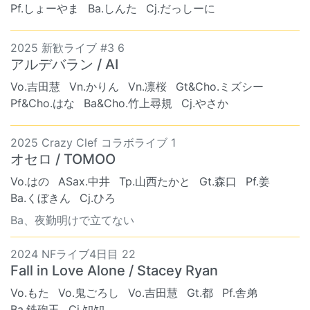
Pf.しょーやま
Ba.しんた
Cj.だっしーに
2025 新歓ライブ #3 6
アルデバラン / AI
Vo.吉田慧
Vn.かりん
Vn.凛桜
Gt&Cho.ミズシー
Pf&Cho.はな
Ba&Cho.竹上尋規
Cj.やさか
2025 Crazy Clef コラボライブ 1
オセロ / TOMOO
Vo.はの
ASax.中井
Tp.山西たかと
Gt.森口
Pf.姜
Ba.くぼきん
Cj.ひろ
Ba、夜勤明けで立てない
2024 NFライブ4日目 22
Fall in Love Alone / Stacey Ryan
Vo.もた
Vo.鬼ごろし
Vo.吉田慧
Gt.都
Pf.舎弟
Ba.鉄砲玉
Cj.ｹﾛｹﾛ