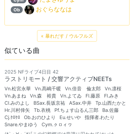
おぐらななは
Ob
«
暴れだす / ウルフルズ
似ている曲
2025 NFライブ4日目 42
ラストリモート / 交響アクティブNEETs
Vn.松宮永華
Vn.髙嶋千暖
Vn.倍音 倫太郎
Vn.凛桜
Vn.あまね
Vn.森 裕貴
Vn.よてゐ
Fl.藤原
Fl.みき
Cl.みのよし
BSax.長坂京祐
ASax.中井
Tp.山西たかと
Hr.川村倖矢
Tb.衣桃
Pf.ちょす山るん三郎
Ba.佐藤
Cj.ｹﾛｹﾛ
Ob.おのひより
Eu.せいや
指揮者.わたり
Snare.やまゆう
Cym.ㇰㇿィヮ