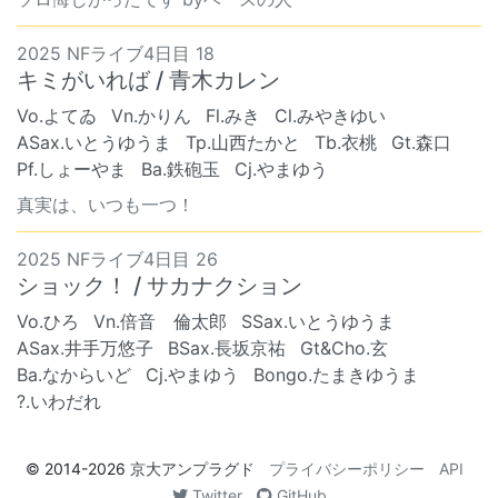
2025 NFライブ4日目 18
キミがいれば / 青木カレン
Vo.よてゐ
Vn.かりん
Fl.みき
Cl.みやきゆい
ASax.いとうゆうま
Tp.山西たかと
Tb.衣桃
Gt.森口
Pf.しょーやま
Ba.鉄砲玉
Cj.やまゆう
真実は、いつも一つ！
2025 NFライブ4日目 26
ショック！ / サカナクション
Vo.ひろ
Vn.倍音 倫太郎
SSax.いとうゆうま
ASax.井手万悠子
BSax.長坂京祐
Gt&Cho.玄
Ba.なからいど
Cj.やまゆう
Bongo.たまきゆうま
?.いわだれ
© 2014-2026
京大アンプラグド
プライバシーポリシー
API
Twitter
GitHub