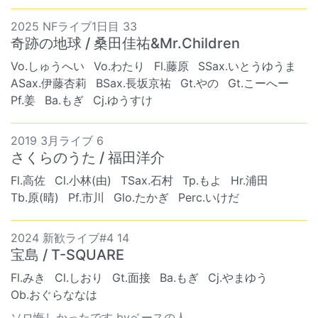
2025 NFライブ1日目 33
奇跡の地球 / 桑田佳祐&Mr.Children
Vo.しゅうへい
Vo.わたり
Fl.藤原
SSax.いとうゆうま
ASax.伊藤杏莉
BSax.長坂京祐
Gt.やの
Gt.こーへー
Pf.姜
Ba.もぎ
Cj.ゆうすけ
2019 3月ライブ 6
さくらのうた / 福田洋介
Fl.高佐
Cl.小林(由)
TSax.石村
Tp.もよ
Hr.浦田
Tb.原(晴)
Pf.市川
Glo.たかぎ
Perc.いけだ
2024 新歓ライブ#4 14
宝島 / T-SQUARE
Fl.みき
Cl.しおり
Gt.面接
Ba.もぎ
Cj.やまゆう
Ob.おぐらななは
ソロ悔しかったです byベースの人