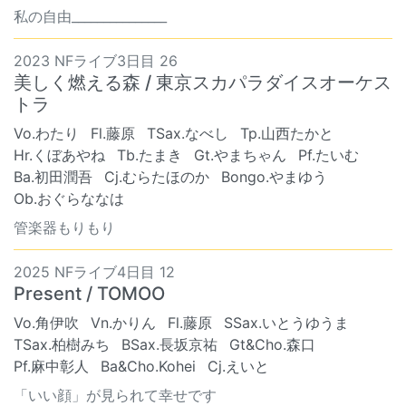
私の自由_______________
2023 NFライブ3日目 26
美しく燃える森 / 東京スカパラダイスオーケス
トラ
Vo.わたり
Fl.藤原
TSax.なべし
Tp.山西たかと
Hr.くぼあやね
Tb.たまき
Gt.やまちゃん
Pf.たいむ
Ba.初田潤吾
Cj.むらたほのか
Bongo.やまゆう
Ob.おぐらななは
管楽器もりもり
2025 NFライブ4日目 12
Present / TOMOO
Vo.角伊吹
Vn.かりん
Fl.藤原
SSax.いとうゆうま
TSax.柏樹みち
BSax.長坂京祐
Gt&Cho.森口
Pf.麻中彰人
Ba&Cho.Kohei
Cj.えいと
「いい顔」が見られて幸せです