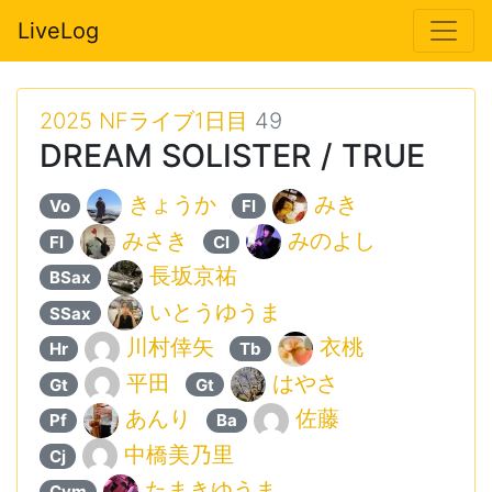
LiveLog
2025 NFライブ1日目
49
DREAM SOLISTER / TRUE
きょうか
みき
Vo
Fl
みさき
みのよし
Fl
Cl
長坂京祐
BSax
いとうゆうま
SSax
川村倖矢
衣桃
Hr
Tb
平田
はやさ
Gt
Gt
あんり
佐藤
Pf
Ba
中橋美乃里
Cj
たまきゆうま
Cym