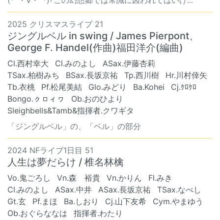
(*`・∀・´*)｢この幻想郷では常識に囚われてはいけ...
2025 クリスマスライブ 21
ジングルベル in swing / James Pierpont、
George F. Handel(作曲)福田洋介(編曲)
Cl.西村幸大
Cl.みのよし
ASax.伊藤杏莉
TSax.柏樹みち
BSax.長坂京祐
Tp.西川樹
Hr.川村倖矢
Tb.衣桃
Pf.松尾美結
Glo.みどり
Ba.Kohei
Cj.ｹﾛｹﾛ
Bongo.ㇰㇿィヮ
Ob.おのひより
Sleighbells&Tamb&指揮者.クワギタ
「ジングルベル」の、「ベル」の部分
2024 NFライブ1日目 51
人生は夢だらけ / 椎名林檎
Vo.鬼ごろし
Vn.森 裕貴
Vn.かりん
Fl.みき
Cl.みのよし
ASax.中井
ASax.長坂京祐
TSax.なべし
Gt.玄
Pf.まほ
Ba.しおり
Cj.山下友希
Cym.やまゆう
Ob.おぐらななは
指揮者.わたり