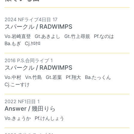
2024 NFライブ4日目 17
スパークル / RADWIMPS
Vo.岩崎直登
Gt.あきよし
Gt.竹上尋規
Pf.なのは
Ba.もぎ
Cj.ｹﾛｹﾛ
2016 P.S.合同ライブ 1
スパークル / RADWIMPS
Vo.中村
Vn.竹島
Gt.若葉
Pf.翔大
Ba.たっくん
Cj.こーすけ
2022 NF1日目 1
Answer / 幾田りら
Vo.きょうか
Pf.けんしょう