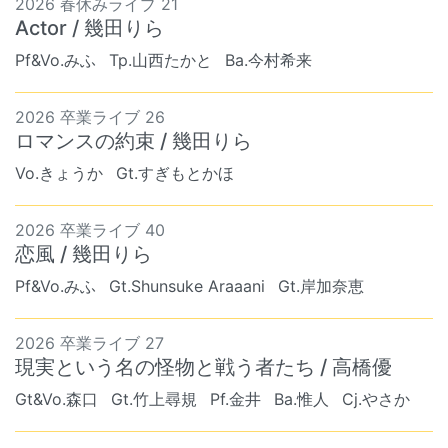
2026 春休みライブ 21
Actor / 幾田りら
Pf&Vo.みふ
Tp.山西たかと
Ba.今村希来
2026 卒業ライブ 26
ロマンスの約束 / 幾田りら
Vo.きょうか
Gt.すぎもとかほ
2026 卒業ライブ 40
恋風 / 幾田りら
Pf&Vo.みふ
Gt.Shunsuke Araaani
Gt.岸加奈恵
2026 卒業ライブ 27
現実という名の怪物と戦う者たち / 高橋優
Gt&Vo.森口
Gt.竹上尋規
Pf.金井
Ba.惟人
Cj.やさか