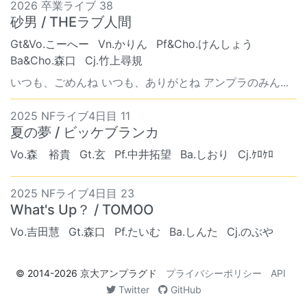
2026 卒業ライブ 38
砂男 / THEラブ人間
Gt&Vo.こーへー
Vn.かりん
Pf&Cho.けんしょう
Ba&Cho.森口
Cj.竹上尋規
いつも、ごめんね いつも、ありがとね アンプラのみん...
2025 NFライブ4日目 11
夏の夢 / ビッケブランカ
Vo.森 裕貴
Gt.玄
Pf.中井拓望
Ba.しおり
Cj.ｹﾛｹﾛ
2025 NFライブ4日目 23
What's Up？ / TOMOO
Vo.吉田慧
Gt.森口
Pf.たいむ
Ba.しんた
Cj.のぶや
© 2014-2026
京大アンプラグド
プライバシーポリシー
API
Twitter
GitHub