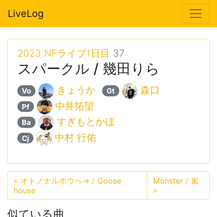
LiveLog
2023 NFライブ1日目
37
スパークル / 幾田りら
きょうか
森口
Vo
Gt
中井拓望
Pf
すぎもとかほ
Ba
中村 行佑
Cj
«
オトノナルホウヘ→ / Goose
Monster / 嵐
house
»
似ている曲