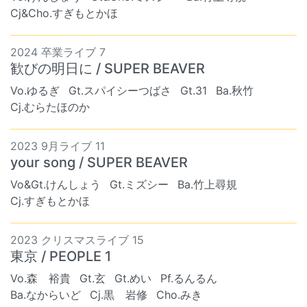
Cj&Cho.すぎもとかほ
2024 卒業ライブ 7
歓びの明日に / SUPER BEAVER
Vo.ゆるぎ
Gt.スパイシーつばさ
Gt.31
Ba.秋竹
Cj.むらたほのか
2023 9月ライブ 11
your song / SUPER BEAVER
Vo&Gt.けんしょう
Gt.ミズシー
Ba.竹上尋規
Cj.すぎもとかほ
2023 クリスマスライブ 15
東京 / PEOPLE 1
Vo.森 裕貴
Gt.玄
Gt.めい
Pf.るんるん
Ba.なからいど
Cj.黒 岩修
Cho.みき