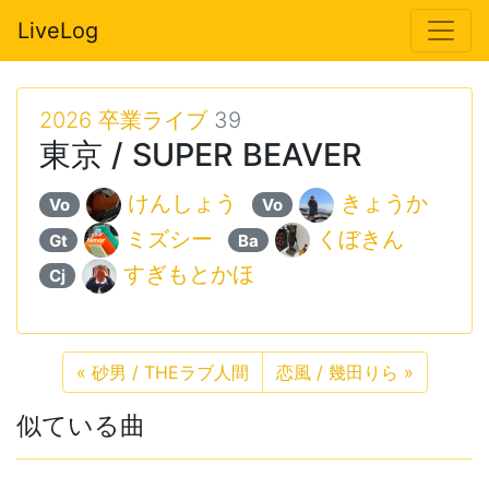
LiveLog
2026 卒業ライブ
39
東京 / SUPER BEAVER
けんしょう
きょうか
Vo
Vo
ミズシー
くぼきん
Gt
Ba
すぎもとかほ
Cj
«
砂男 / THEラブ人間
恋風 / 幾田りら
»
似ている曲