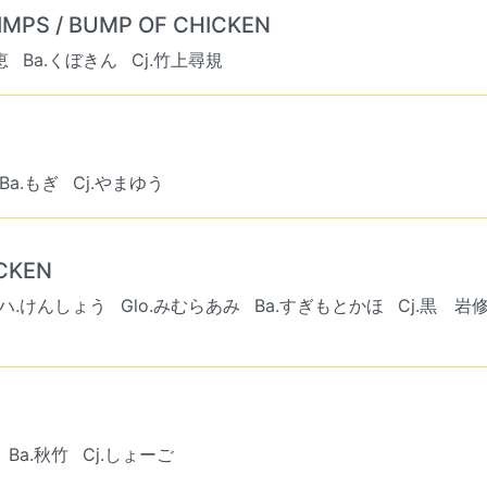
S / BUMP OF CHICKEN
恵
Ba.くぼきん
Cj.竹上尋規
Ba.もぎ
Cj.やまゆう
ICKEN
ハ.けんしょう
Glo.みむらあみ
Ba.すぎもとかほ
Cj.黒 岩
Ba.秋竹
Cj.しょーご