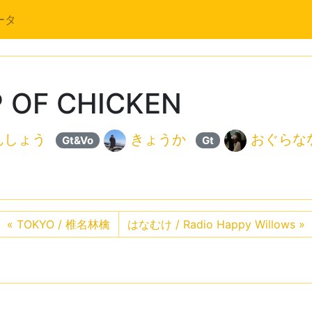
ータ
 OF CHICKEN
んしょう
きょうか
おぐらな
Gt&Vo
Gt
«
TOKYO / 椎名林檎
はなむけ / Radio Happy Willows
»