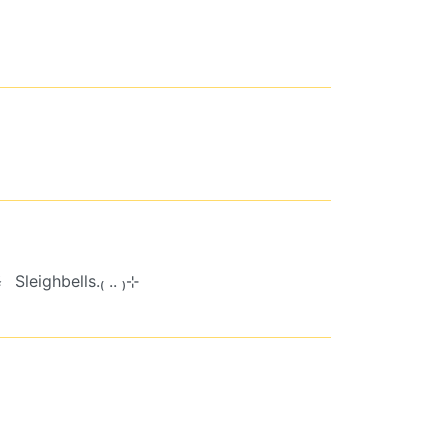
修
Sleighbells.₍ .. ₎⊹