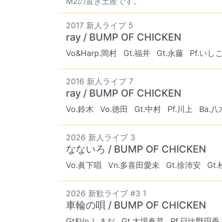
M2の置き土産です。
2017 新人ライブ 5
ray / BUMP OF CHICKEN
Vo&Harp.岡村
Gt.福井
Gt.永藤
Pf.いし
2016 新人ライブ 7
ray / BUMP OF CHICKEN
Vo.鈴木
Vo.徳田
Gt.中村
Pf.川上
Ba.八
2026 新人ライブ 3
なないろ / BUMP OF CHICKEN
Vo.眞下唱
Vn.多喜田愛未
Gt.徐沛安
Gt
2026 新歓ライブ #3 1
車輪の唄 / BUMP OF CHICKEN
Gt&Vo.しまだ
Gt.大場春菜
Pf.日比野円香