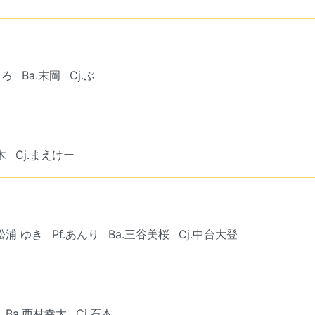
ころ
Ba.末岡
Cj.ぶ
木
Cj.まえけー
.松浦 ゆき
Pf.あんり
Ba.三谷美桜
Cj.中台大登
Ba.西村幸大
Cj.石本