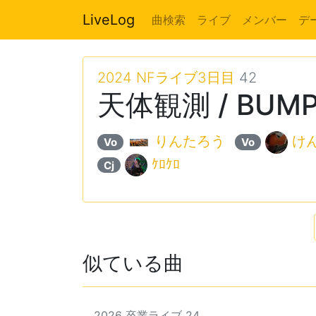
LiveLog
曲検索
ライブ
メンバー
デ
2024 NFライブ3日目
42
天体観測 / BUMP
りんたろう
け
Vo
Vo
ｹﾛｹﾛ
Cj
似ている曲
2026 卒業ライブ 24