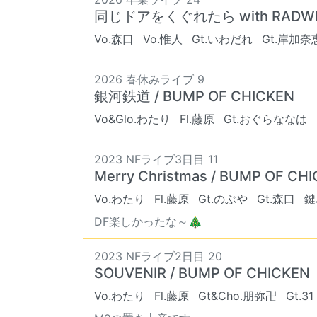
同じドアをくぐれたら with RADWIMP
Vo.森口
Vo.惟人
Gt.いわだれ
Gt.岸加奈
2026 春休みライブ 9
銀河鉄道 / BUMP OF CHICKEN
Vo&Glo.わたり
Fl.藤原
Gt.おぐらななは
2023 NFライブ3日目 11
Merry Christmas / BUMP OF CH
Vo.わたり
Fl.藤原
Gt.のぶや
Gt.森口
鍵
DF楽しかったな～🎄
2023 NFライブ2日目 20
SOUVENIR / BUMP OF CHICKEN
Vo.わたり
Fl.藤原
Gt&Cho.朋弥卍
Gt.31