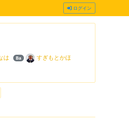
ログイン
なは
すぎもとかほ
Ba