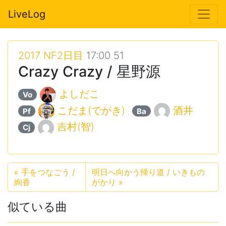
LiveLog
2017 NF2日目
17:00 51
Crazy Crazy / 星野源
よしだこ
Vo
こだま(でがき)
酒井
Pf
Ba
吉村(智)
Cj
«
手をつなごう /
明日へ向かう帰り道 / いきもの
絢香
がかり
»
似ている曲