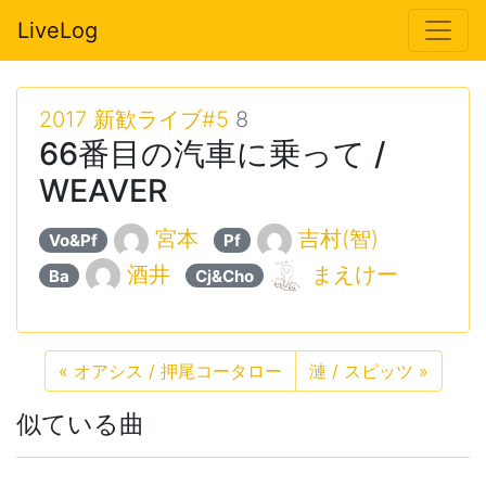
LiveLog
2017 新歓ライブ#5
8
66番目の汽車に乗って /
WEAVER
宮本
吉村(智)
Vo&Pf
Pf
酒井
まえけー
Ba
Cj&Cho
«
オアシス / 押尾コータロー
漣 / スピッツ
»
似ている曲