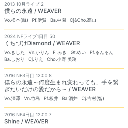
2013 10月ライブ 2
僕らの永遠 / WEAVER
Vo.松本(航)
Pf.伊賀
Ba.中園
Cj&Cho.高山
2024 NFライブ1日目 50
くちづけDiamond / WEAVER
Vo.きした
Vn.かりん
Fl.みき
Gt.めい
Pf.るんるん
Ba.しおり
Cj.りえ
Cho.小野 美玲
2016 NF3日目 12:00 8
僕らの永遠～何度生まれ変わっても、手を繋
ぎたいだけの愛だから～ / WEAVER
Vo.深澤
Vn.竹島
Pf.板井
Ba.酒井
Cj.吉村(智)
2016 NF4日目 12:00 7
Shine / WEAVER