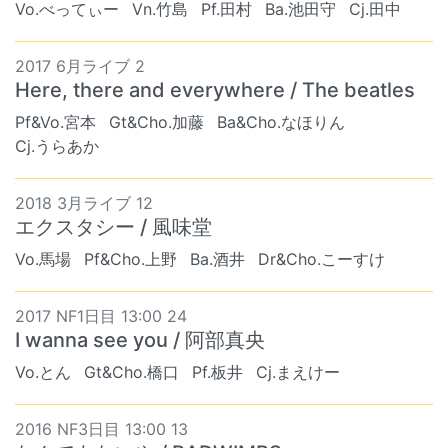
Vo.べってぃー
Vn.竹島
Pf.田村
Ba.池田守
Cj.田中
2017 6月ライブ 2
Here, there and everywhere / The beatles
Pf&Vo.宮本
Gt&Cho.加藤
Ba&Cho.なほりん
Cj.うらあか
2018 3月ライブ 12
エクスタシー / 風味堂
Vo.馬場
Pf&Cho.上野
Ba.酒井
Dr&Cho.こーすけ
2017 NF1日目 13:00 24
I wanna see you / 阿部真央
Vo.とん
Gt&Cho.橋口
Pf.板井
Cj.まえけー
2016 NF3日目 13:00 13