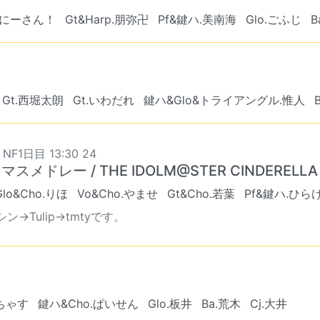
おにーさん！
Gt&Harp.朋弥卍
Pf&鍵ハ.美南海
Glo.ごふじ
B
Gt.西堀太朗
Gt.いわだれ
鍵ハ&Glo&トライアングル.惟人
 NF1日目 13:30 24
マスメドレー / THE IDOLM@STER CINDERELLA 
Glo&Cho.りほ
Vo&Cho.やませ
Gt&Cho.若葉
Pf&鍵ハ.ひら
ン→Tulip→tmtyです。
.ちゃす
鍵ハ&Cho.ぱいせん
Glo.板井
Ba.荒木
Cj.大井