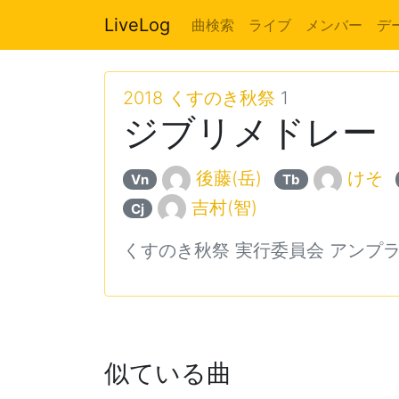
LiveLog
曲検索
ライブ
メンバー
デ
2018 くすのき秋祭
1
ジブリメドレー
後藤(岳)
けそ
Vn
Tb
吉村(智)
Cj
くすのき秋祭 実行委員会 アンプ
似ている曲