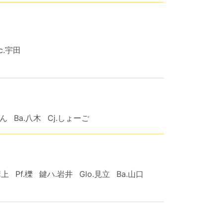
rc.宇田
けん
Ba.八木
Cj.しょーご
溝上
Pf.櫟
鍵ハ.岩井
Glo.見立
Ba.山口