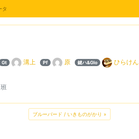
ータ
溝上
原
ひらけん
Gt
Pf
鍵ハ&Glo
ラ班
ブルーバード / いきものがかり
»