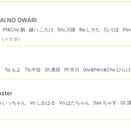
 NO OWARI
Pf&Cho.鯛
鍵ハ.こたけ
Glo.川畑
Ba.しそた
Cj.りほ
Pe
︎（イケボ）
こ
Tp.もよ
Tb.中谷
Gt.奥田
Pf.市川
Glo&Perc&Cho.ひら
ster
o.いっちゃん
Vo.しおはる
Vn.はたちゃん
Sax.ちゃす
Gt.