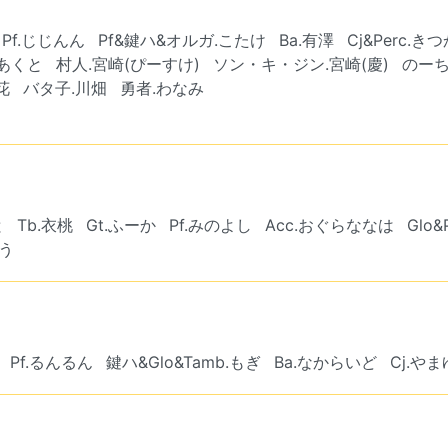
Pf.じじんん
Pf&鍵ハ&オルガ.こたけ
Ba.有澤
Cj&Perc.
.あくと
村人.宮崎(ぴーすけ)
ソン・キ・ジン.宮崎(慶)
のーち
花
バタ子.川畑
勇者.わなみ
と
Tb.衣桃
Gt.ふーか
Pf.みのよし
Acc.おぐらななは
Glo&
ゆう
Pf.るんるん
鍵ハ&Glo&Tamb.もぎ
Ba.なからいど
Cj.や