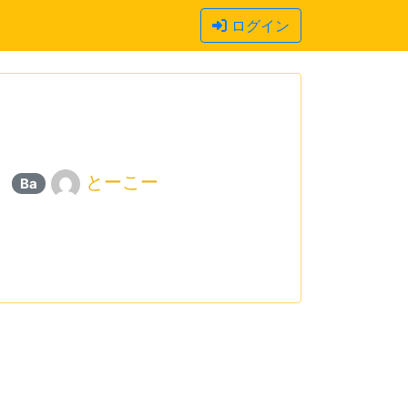
ログイン
とーこー
Ba