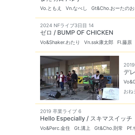
Vo.ともえ
Vn.なべし
Gt&Cho.おーたの
2024 NFライブ3日目 14
ゼロ / BUMP OF CHICKEN
Vo&Shaker.わたり
Vn.ssk康太郎
Fl.藤原
2019
デレ
Vo&
おねシ
2019 卒業ライブ 6
Hello Especially / スキマスイッチ
Vo&Perc.金住
Gt.溝上
Gt&Cho.則常
Pf