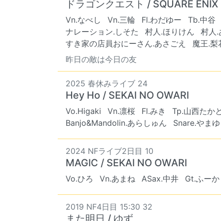
ドラゴンクエスト / SQUARE ENIX
Vn.なべし
Vn.三輪
Fl.わだゆー
Tb.中谷
ナレーション.しそた
村人.ほりけん
村人
すき家の店員おにーさん.あさごえ
魔王.梨
昨日の敵は今日の友
2025 春休みライブ 24
Hey Ho / SEKAI NO OWARI
Vo.Higaki
Vn.凛桜
Fl.みき
Tp.山西たか
Banjo&Mandolin.あらしゅん
Snare.やま
2024 NFライブ2日目 10
MAGIC / SEKAI NO OWARI
Vo.ひろ
Vn.あまね
ASax.中井
Gt.ふーか
2019 NF4日目 15:30 32
また明日 / ゆず