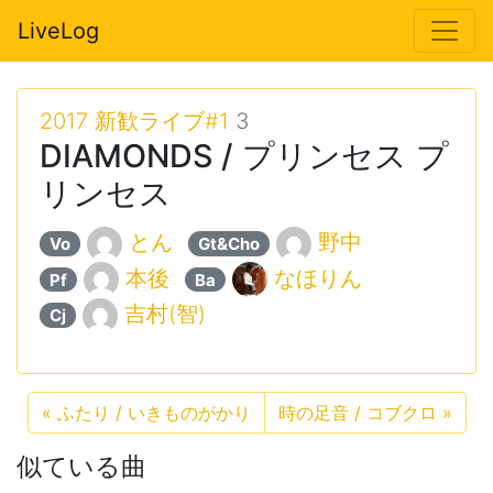
LiveLog
2017 新歓ライブ#1
3
DIAMONDS / プリンセス プ
リンセス
とん
野中
Vo
Gt&Cho
本後
なほりん
Pf
Ba
吉村(智)
Cj
«
ふたり / いきものがかり
時の足音 / コブクロ
»
似ている曲