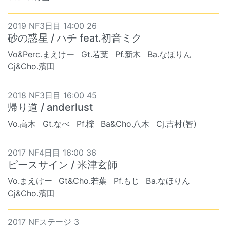
2019 NF3日目 14:00 26
砂の惑星 / ハチ feat.初音ミク
Vo&Perc.まえけー
Gt.若葉
Pf.新木
Ba.なほりん
Cj&Cho.濱田
2018 NF3日目 16:00 45
帰り道 / anderlust
Vo.高木
Gt.なべ
Pf.櫟
Ba&Cho.八木
Cj.吉村(智)
2017 NF4日目 16:00 36
ピースサイン / 米津玄師
Vo.まえけー
Gt&Cho.若葉
Pf.もじ
Ba.なほりん
Cj&Cho.濱田
2017 NFステージ 3