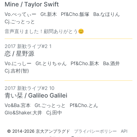
Mine / Taylor Swift
Vo.べってぃー
Gt.新木
Pf&Cho.飯塚
Ba.なほりん
Cj.ごっとっと
音声直りました！顧問ありがとう😊
2017 新歓ライブ#2 1
恋 / 星野源
Vo.にっしー
Gt.とりちゃん
Pf&Cho.新木
Ba.酒井
Cj.吉村(智)
2017 新歓ライブ#2 10
青い栞 / Galileo Galilei
Vo&Ba.宮本
Gt.ごっとっと
Pf&Cho.とん
Glo&Shaker.大井
Cj.田中
© 2014-2026
京大アンプラグド
プライバシーポリシー
API