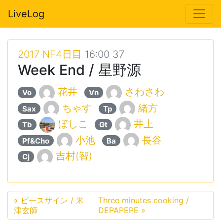
LiveLog
2017 NF4日目
16:00 37
Week End / 星野源
花井
さわさわ
Vo
Vn
ちゃす
緒方
Sax
Tp
ぼしこ
井上
Tb
Gt
小池
長谷
Pf&Cho
Ba
吉村(智)
Cj
«
ピースサイン / 米
Three minutes cooking /
津玄師
DEPAPEPE
»