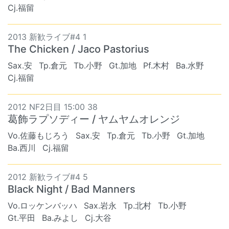
Cj.福留
2013 新歓ライブ#4 1
The Chicken / Jaco Pastorius
Sax.安
Tp.倉元
Tb.小野
Gt.加地
Pf.木村
Ba.水野
Cj.福留
2012 NF2日目 15:00 38
葛飾ラプソディー / ヤムヤムオレンジ
Vo.佐藤もじろう
Sax.安
Tp.倉元
Tb.小野
Gt.加地
Ba.西川
Cj.福留
2012 新歓ライブ#4 5
Black Night / Bad Manners
Vo.ロッケンバッハ
Sax.岩永
Tp.北村
Tb.小野
Gt.平田
Ba.みよし
Cj.大谷