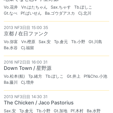
Vo.花井
Vn.はたちゃん
Sax.ちゃす
Tb.ぼしこ
Gt.なべ
Pf.ぱいせん
Ba.ゴウダアスカ
Cj.北川
2013 NF3日目 15:00 35
京都 / 在日ファンク
Vo.弥富
Vn.樫原
Sax.安
Tp.倉元
Tb.小野
Gt.川島
Ba.水谷
Cj.福留
2016 NF2日目 16:00 31
Down Town / 星野源
Vo.松本(航)
Tp.緒方
Tb.ぼしこ
Gt.井上
Pf&Cho.小池
Ba.藤川
Cj.増井
2013 NF3日目 14:30 31
The Chicken / Jaco Pastorius
Sax.安
Tp.倉元
Tb.小野
Gt.加地
Pf.木村
Ba.水野