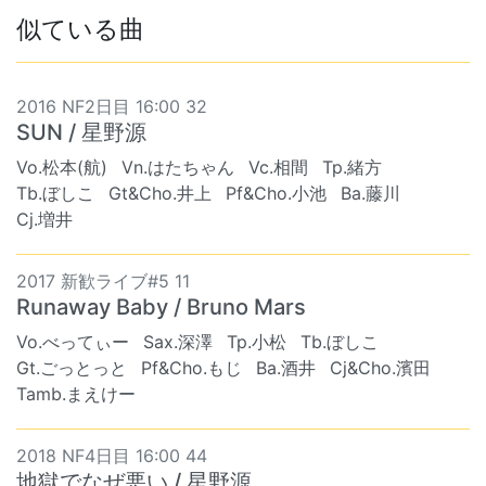
似ている曲
2016 NF2日目 16:00 32
SUN / 星野源
Vo.松本(航)
Vn.はたちゃん
Vc.相間
Tp.緒方
Tb.ぼしこ
Gt&Cho.井上
Pf&Cho.小池
Ba.藤川
Cj.増井
2017 新歓ライブ#5 11
Runaway Baby / Bruno Mars
Vo.べってぃー
Sax.深澤
Tp.小松
Tb.ぼしこ
Gt.ごっとっと
Pf&Cho.もじ
Ba.酒井
Cj&Cho.濱田
Tamb.まえけー
2018 NF4日目 16:00 44
地獄でなぜ悪い / 星野源