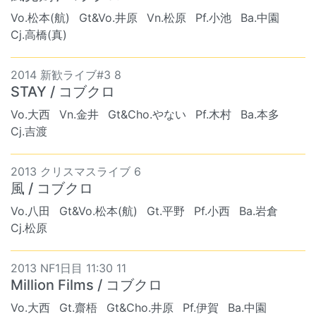
Vo.松本(航)
Gt&Vo.井原
Vn.松原
Pf.小池
Ba.中園
Cj.高橋(真)
2014 新歓ライブ#3 8
STAY / コブクロ
Vo.大西
Vn.金井
Gt&Cho.やない
Pf.木村
Ba.本多
Cj.吉渡
2013 クリスマスライブ 6
風 / コブクロ
Vo.八田
Gt&Vo.松本(航)
Gt.平野
Pf.小西
Ba.岩倉
Cj.松原
2013 NF1日目 11:30 11
Million Films / コブクロ
Vo.大西
Gt.齋梧
Gt&Cho.井原
Pf.伊賀
Ba.中園