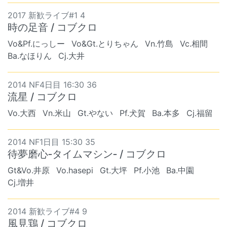
2017 新歓ライブ#1 4
時の足音 / コブクロ
Vo&Pf.にっしー
Vo&Gt.とりちゃん
Vn.竹島
Vc.相間
Ba.なほりん
Cj.大井
2014 NF4日目 16:30 36
流星 / コブクロ
Vo.大西
Vn.米山
Gt.やない
Pf.犬賀
Ba.本多
Cj.福留
2014 NF1日目 15:30 35
待夢磨心‐タイムマシン‐ / コブクロ
Gt&Vo.井原
Vo.hasepi
Gt.大坪
Pf.小池
Ba.中園
Cj.増井
2014 新歓ライブ#4 9
風見鶏 / コブクロ