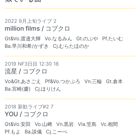
2022 9月上旬ライブ 2
million films / コブクロ
Gt&Vo.渡邉大輝
Vo.なるみん
Gt.のぶや
Pf.たいむ
Ba.早川和希/かずき
Cj.むらたほのか
2019 NF3日目 12:30 18
流星 / コブクロ
Vo&Gt.あさごえ
Pf&Vo.つかぷろ
Vn.三輪
Gt.倉本
Ba.宮崎(慶)
Cj.ほりけん
2018 新歓ライブ#2 7
YOU / コブクロ
Gt&Vo.安田
Vo.山﨑
Vn.黒岩
Vla.笠島
Vc.相間
Pf.もよ
Ba.談儀
Cj.こーべ