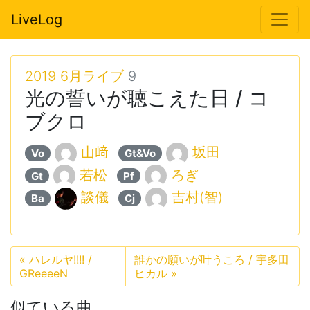
LiveLog
2019 6月ライブ
9
光の誓いが聴こえた日 / コ
ブクロ
山﨑
坂田
Vo
Gt&Vo
若松
ろぎ
Gt
Pf
談儀
吉村(智)
Ba
Cj
«
ハレルヤ!!!! /
誰かの願いが叶うころ / 宇多田
GReeeeN
ヒカル
»
似ている曲