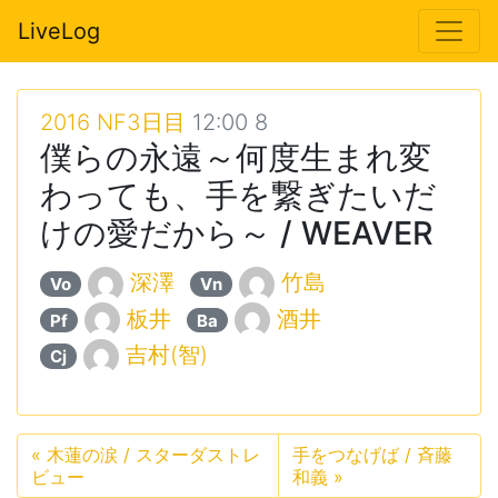
LiveLog
2016 NF3日目
12:00 8
僕らの永遠～何度生まれ変
わっても、手を繋ぎたいだ
けの愛だから～ / WEAVER
深澤
竹島
Vo
Vn
板井
酒井
Pf
Ba
吉村(智)
Cj
«
木蓮の涙 / スターダストレ
手をつなげば / 斉藤
ビュー
和義
»