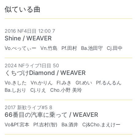
似ている曲
2016 NF4日目 12:00 7
Shine / WEAVER
Vo.べってぃー
Vn.竹島
Pf.田村
Ba.池田守
Cj.田中
2024 NFライブ1日目 50
くちづけDiamond / WEAVER
Vo.きした
Vn.かりん
Fl.みき
Gt.めい
Pf.るんるん
Ba.しおり
Cj.りえ
Cho.小野 美玲
2017 新歓ライブ#5 8
66番目の汽車に乗って / WEAVER
Vo&Pf.宮本
Pf.吉村(智)
Ba.酒井
Cj&Cho.まえけー