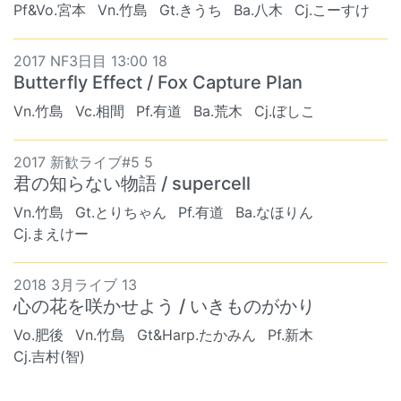
Pf&Vo.宮本
Vn.竹島
Gt.きうち
Ba.八木
Cj.こーすけ
2017 NF3日目 13:00 18
Butterfly Effect / Fox Capture Plan
Vn.竹島
Vc.相間
Pf.有道
Ba.荒木
Cj.ぼしこ
2017 新歓ライブ#5 5
君の知らない物語 / supercell
Vn.竹島
Gt.とりちゃん
Pf.有道
Ba.なほりん
Cj.まえけー
2018 3月ライブ 13
心の花を咲かせよう / いきものがかり
Vo.肥後
Vn.竹島
Gt&Harp.たかみん
Pf.新木
Cj.吉村(智)