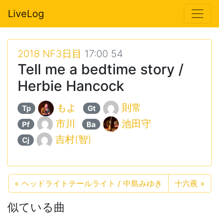
LiveLog
2018 NF3日目
17:00 54
Tell me a bedtime story /
Herbie Hancock
もよ
則常
Tp
Gt
市川
池田守
Pf
Ba
吉村(智)
Cj
«
ヘッドライトテールライト / 中島みゆき
十六夜
»
似ている曲