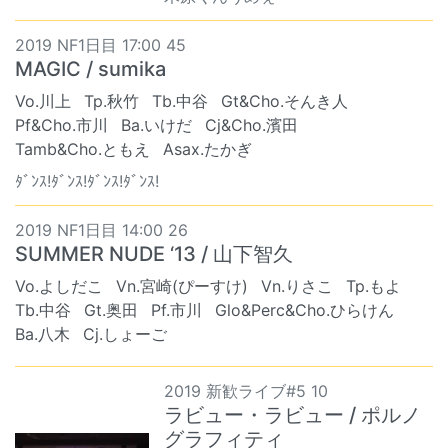
2019 NF1日目 17:00 45
MAGIC / sumika
Vo.川上
Tp.秋竹
Tb.中谷
Gt&Cho.そんき人
Pf&Cho.市川
Ba.いけだ
Cj&Cho.濱田
Tamb&Cho.ともえ
Asax.たかぎ
ﾀﾞﾝｽ!ﾀﾞﾝｽ!ﾀﾞﾝｽ!ﾀﾞﾝｽ!
2019 NF1日目 14:00 26
SUMMER NUDE ‘13 / 山下智久
Vo.よしだこ
Vn.宮崎(ぴーすけ)
Vn.りさこ
Tp.もよ
Tb.中谷
Gt.奥田
Pf.市川
Glo&Perc&Cho.ひらけん
Ba.八木
Cj.しょーご
2019 新歓ライブ#5 10
ラビュー・ラビュー / ポルノ
グラフィティ