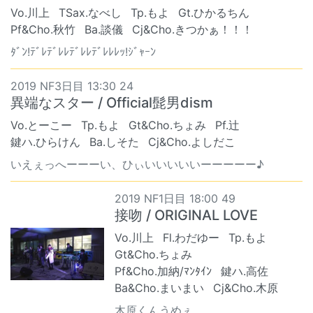
Vo.川上
TSax.なべし
Tp.もよ
Gt.ひかるちん
Pf&Cho.秋竹
Ba.談儀
Cj&Cho.きつかぁ！！！
ﾀﾞﾝ!ﾃﾞﾚﾃﾞﾚﾚﾃﾞﾚﾚﾃﾞﾚﾚﾚｯ!ｼﾞｬｰﾝ
2019 NF3日目 13:30 24
異端なスター / Official髭男dism
Vo.とーこー
Tp.もよ
Gt&Cho.ちょみ
Pf.辻
鍵ハ.ひらけん
Ba.しそた
Cj&Cho.よしだこ
いえぇっへーーーい、ひぃいいいいいーーーーー♪
2019 NF1日目 18:00 49
接吻 / ORIGINAL LOVE
Vo.川上
Fl.わだゆー
Tp.もよ
Gt&Cho.ちょみ
Pf&Cho.加納/ﾏﾝﾀｲﾝ
鍵ハ.高佐
Ba&Cho.まいまい
Cj&Cho.木原
木原くんうめぇ