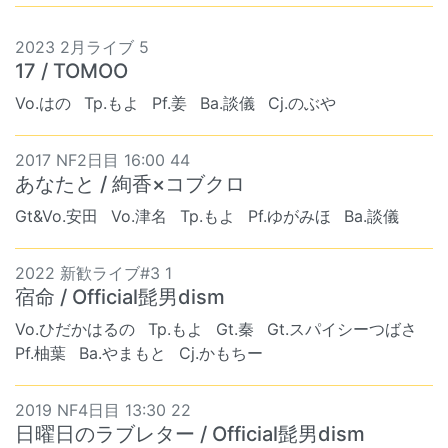
2023 2月ライブ 5
17 / TOMOO
Vo.はの
Tp.もよ
Pf.姜
Ba.談儀
Cj.のぶや
2017 NF2日目 16:00 44
あなたと / 絢香×コブクロ
Gt&Vo.安田
Vo.津名
Tp.もよ
Pf.ゆがみほ
Ba.談儀
2022 新歓ライブ#3 1
宿命 / Official髭男dism
Vo.ひだかはるの
Tp.もよ
Gt.秦
Gt.スパイシーつばさ
Pf.柚葉
Ba.やまもと
Cj.かもちー
2019 NF4日目 13:30 22
日曜日のラブレター / Official髭男dism