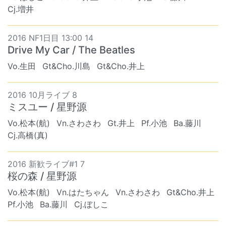
Cj.増井
2016 NF1日目 13:00 14
Drive My Car / The Beatles
Vo.生田
Gt&Cho.川島
Gt&Cho.井上
2016 10月ライブ 8
ミスユー / 星野源
Vo.松本(航)
Vn.さわさわ
Gt.井上
Pf.小池
Ba.藤川
Cj.高橋(真)
2016 新歓ライブ#1 7
桜の森 / 星野源
Vo.松本(航)
Vn.はたちゃん
Vn.さわさわ
Gt&Cho.井上
Pf.小池
Ba.藤川
Cj.ぼしこ