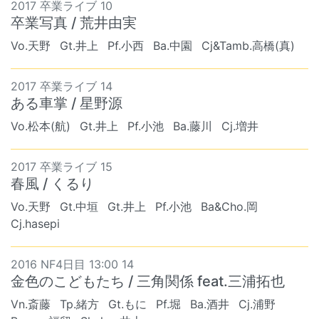
2017 卒業ライブ 10
卒業写真 / 荒井由実
Vo.天野
Gt.井上
Pf.小西
Ba.中園
Cj&Tamb.高橋(真)
2017 卒業ライブ 14
ある車掌 / 星野源
Vo.松本(航)
Gt.井上
Pf.小池
Ba.藤川
Cj.増井
2017 卒業ライブ 15
春風 / くるり
Vo.天野
Gt.中垣
Gt.井上
Pf.小池
Ba&Cho.岡
Cj.hasepi
2016 NF4日目 13:00 14
金色のこどもたち / 三角関係 feat.三浦拓也
Vn.斎藤
Tp.緒方
Gt.もに
Pf.堀
Ba.酒井
Cj.浦野