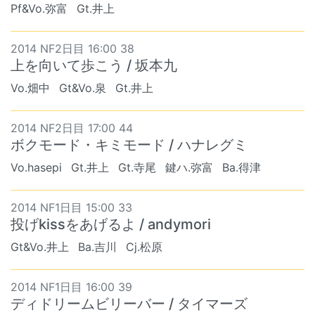
Pf&Vo.弥富
Gt.井上
2014 NF2日目 16:00 38
上を向いて歩こう / 坂本九
Vo.畑中
Gt&Vo.泉
Gt.井上
2014 NF2日目 17:00 44
ボクモード・キミモード / ハナレグミ
Vo.hasepi
Gt.井上
Gt.寺尾
鍵ハ.弥富
Ba.得津
2014 NF1日目 15:00 33
投げkissをあげるよ / andymori
Gt&Vo.井上
Ba.吉川
Cj.松原
2014 NF1日目 16:00 39
ディドリームビリーバー / タイマーズ