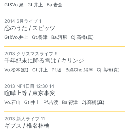
Gt&Vo.泉
Gt.井上
Ba.岩倉
2014 6月ライブ 1
恋のうた / スピッツ
Gt&Vo.井上
Gt.得津
Ba.河原
Cj.高橋(真)
2013 クリスマスライブ 9
千年紀末に降る雪は / キリンジ
Vo.松本(航)
Gt.井上
Pf.堀
Ba&Cho.得津
Cj.高橋(真)
2013 NF4日目 12:30 14
喧嘩上等 / 東京事変
Vo.石山
Gt.井上
Pf.吉渡
Ba.得津
Cj.高橋(真)
2013 新人ライブ 11
ギブス / 椎名林檎