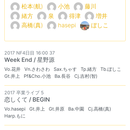
松本(航)
小池
藤川
緒方
泉
得津
増井
高橋(真)
hasepi
ぼしこ
2017 NF4日目 16:00 37
Week End / 星野源
Vo.花井
Vn.さわさわ
Sax.ちゃす
Tp.緒方
Tb.ぼしこ
Gt.井上
Pf&Cho.小池
Ba.長谷
Cj.吉村(智)
2017 卒業ライブ 5
恋しくて / BEGIN
Vo.hasepi
Gt.井上
Gt.井原
Ba.中園
Cj.高橋(真)
Harp.もに