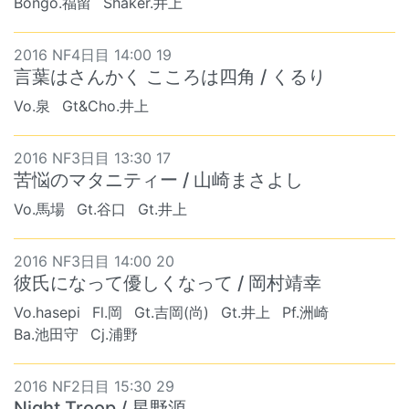
Bongo.福留
Shaker.井上
2016 NF4日目 14:00 19
言葉はさんかく こころは四角 / くるり
Vo.泉
Gt&Cho.井上
2016 NF3日目 13:30 17
苦悩のマタニティー / 山崎まさよし
Vo.馬場
Gt.谷口
Gt.井上
2016 NF3日目 14:00 20
彼氏になって優しくなって / 岡村靖幸
Vo.hasepi
Fl.岡
Gt.吉岡(尚)
Gt.井上
Pf.洲崎
Ba.池田守
Cj.浦野
2016 NF2日目 15:30 29
Night Troop / 星野源