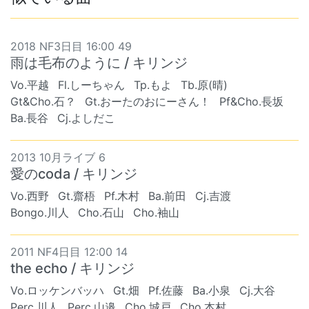
2018 NF3日目 16:00 49
雨は毛布のように / キリンジ
Vo.平越
Fl.しーちゃん
Tp.もよ
Tb.原(晴)
Gt&Cho.石？
Gt.おーたのおにーさん！
Pf&Cho.長坂
Ba.長谷
Cj.よしだこ
2013 10月ライブ 6
愛のcoda / キリンジ
Vo.西野
Gt.齋梧
Pf.木村
Ba.前田
Cj.吉渡
Bongo.川人
Cho.石山
Cho.袖山
2011 NF4日目 12:00 14
the echo / キリンジ
Vo.ロッケンバッハ
Gt.畑
Pf.佐藤
Ba.小泉
Cj.大谷
Perc.川人
Perc.山邉
Cho.城戸
Cho.本村