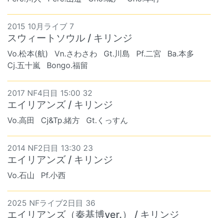
2015 10月ライブ 7
スウィートソウル / キリンジ
Vo.松本(航)
Vn.さわさわ
Gt.川島
Pf.二宮
Ba.本多
Cj.五十嵐
Bongo.福留
2017 NF4日目 15:00 32
エイリアンズ / キリンジ
Vo.高田
Cj&Tp.緒方
Gt.くっすん
2014 NF2日目 13:30 23
エイリアンズ / キリンジ
Vo.石山
Pf.小西
2025 NFライブ2日目 36
エイリアンズ（秦基博ver.） / キリンジ