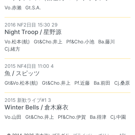
Vo.赤瀨
Gt.S.A.
2016 NF2日目 15:30 29
Night Troop / 星野源
Vo.松本(航)
Gt&Cho.井上
Pf&Cho.小池
Ba.藤川
Cj.緒方
2015 NF4日目 11:00 4
魚 / スピッツ
Gt&Vo.松本(航)
Gt&Cho.井上
Pf.近藤
Ba.前田
Cj.桑原
2015 新歓ライブ#1 3
Winter Bells / 倉木麻衣
Vo.山田
Gt&Cho.井上
Pf&Cho.伊賀
Ba.得津
Cj.中園