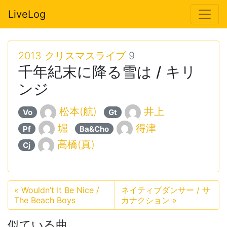
LiveLog
2013 クリスマスライブ
9
千年紀末に降る雪は / キリ
ンジ
松本(航)
井上
Vo
Gt
堀
得津
Pf
Ba&Cho
高橋(真)
Cj
«
Wouldn’t It Be Nice /
ネイティブダンサー / サ
The Beach Boys
カナクション
»
似ている曲