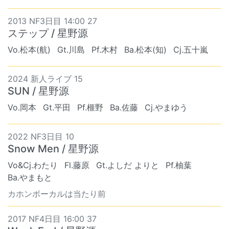
2013 NF3日目 14:00 27
ステップ / 星野源
Vo.松本(航)
Gt.川島
Pf.木村
Ba.松本(知)
Cj.五十嵐
2024 新人ライブ 15
SUN / 星野源
Vo.岡本
Gt.平田
Pf.榧野
Ba.佐藤
Cj.やまゆう
2022 NF3日目 10
Snow Men / 星野源
Vo&Cj.わたり
Fl.藤原
Gt.よしだ よりと
Pf.柚葉
Ba.やまもと
カホンボーカルは当たり前
2017 NF4日目 16:00 37