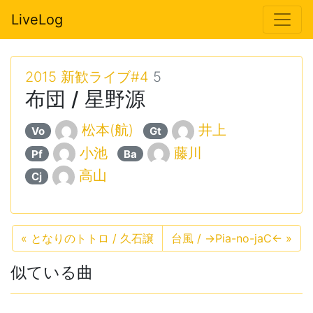
LiveLog
2015 新歓ライブ#4
5
布団 / 星野源
松本(航)
井上
Vo
Gt
小池
藤川
Pf
Ba
高山
Cj
«
となりのトトロ / 久石譲
台風 / →Pia-no-jaC←
»
似ている曲