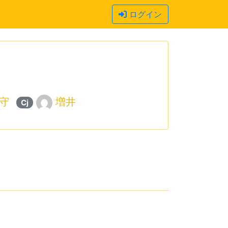
ログイン
守
増井
Cj