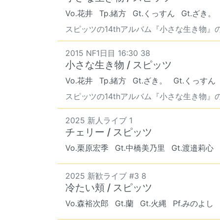
Vo.花井
Tp.緒方
Gt.くっすん
Gt.ざき。
スピッツの14thアルバム『小さな生き物』の2
2015 NF1日目 16:30 38
小さな生き物 / スピッツ
Vo.花井
Tp.緒方
Gt.ざき。
Gt.くっすん
スピッツの14thアルバム『小さな生き物』の2
2025 新人ライブ 1
チェリー / スピッツ
Vo.栗原宏季
Gt.中橋美乃里
Gt.渡邉莉心
2025 新歓ライブ #3 8
冷たい頬 / スピッツ
Vo.森裕次郎
Gt.蘭
Gt.火縄
Pf.みのよし