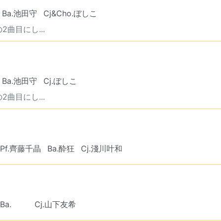
Ba.池田守
Cj&Cho.ぼしこ
曲目にし...
Ba.池田守
Cj.ぼしこ
曲目にし...
Pf.齊藤千晶
Ba.酔狂
Cj.淺川叶和
Ba. ︎︎ ︎︎
Cj.山下友希