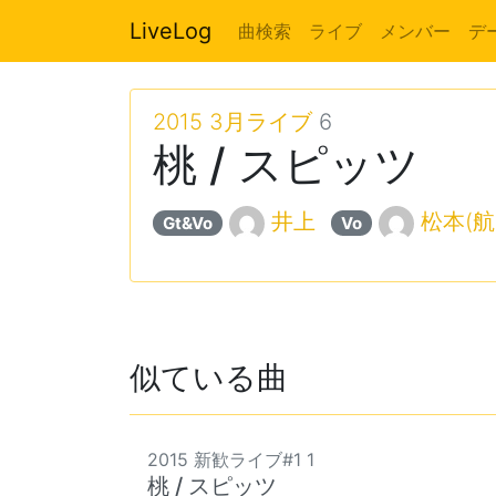
LiveLog
曲検索
ライブ
メンバー
デ
2015 3月ライブ
6
桃 / スピッツ
井上
松本(航
Gt&Vo
Vo
似ている曲
2015 新歓ライブ#1 1
桃 / スピッツ