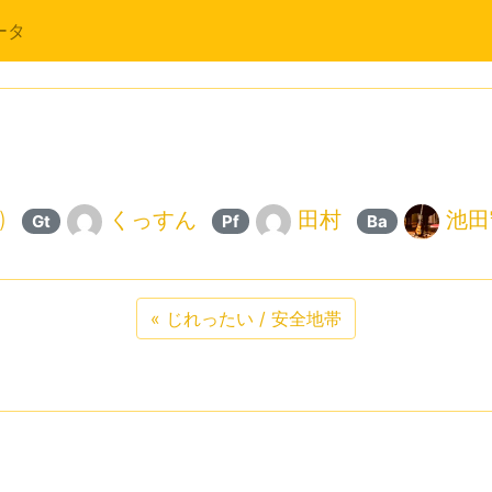
ータ
)
くっすん
田村
池田
Gt
Pf
Ba
«
じれったい / 安全地帯