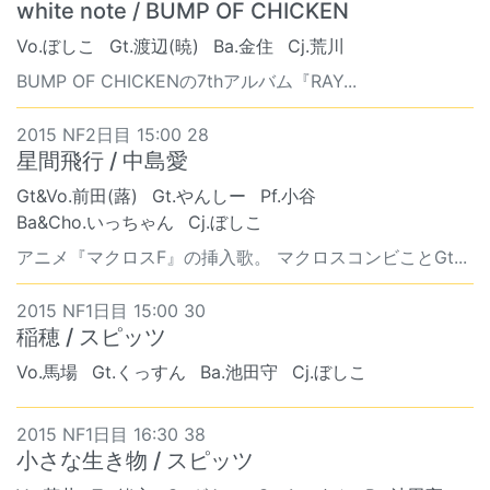
white note / BUMP OF CHICKEN
Vo.ぼしこ
Gt.渡辺(暁)
Ba.金住
Cj.荒川
BUMP OF CHICKENの7thアルバム『RAY...
2015 NF2日目 15:00 28
星間飛行 / 中島愛
Gt&Vo.前田(蕗)
Gt.やんしー
Pf.小谷
Ba&Cho.いっちゃん
Cj.ぼしこ
アニメ『マクロスF』の挿入歌。 マクロスコンビことGt...
2015 NF1日目 15:00 30
稲穂 / スピッツ
Vo.馬場
Gt.くっすん
Ba.池田守
Cj.ぼしこ
2015 NF1日目 16:30 38
小さな生き物 / スピッツ