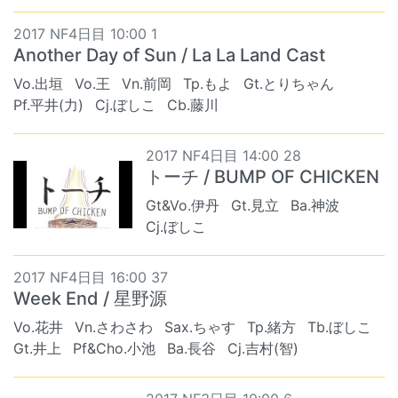
2017 NF4日目 10:00 1
Another Day of Sun / La La Land Cast
Vo.出垣
Vo.王
Vn.前岡
Tp.もよ
Gt.とりちゃん
Pf.平井(力)
Cj.ぼしこ
Cb.藤川
2017 NF4日目 14:00 28
トーチ / BUMP OF CHICKEN
Gt&Vo.伊丹
Gt.見立
Ba.神波
Cj.ぼしこ
2017 NF4日目 16:00 37
Week End / 星野源
Vo.花井
Vn.さわさわ
Sax.ちゃす
Tp.緒方
Tb.ぼしこ
Gt.井上
Pf&Cho.小池
Ba.長谷
Cj.吉村(智)