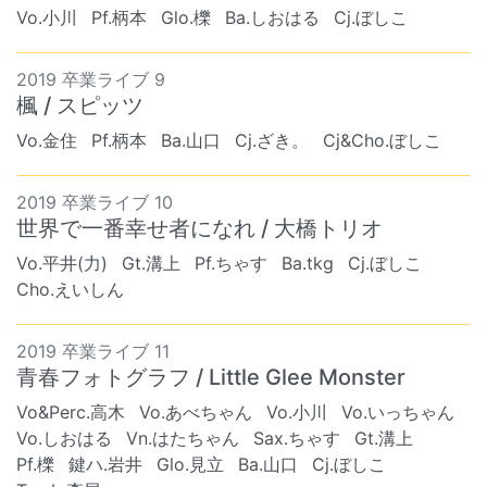
Vo.小川
Pf.柄本
Glo.櫟
Ba.しおはる
Cj.ぼしこ
2019 卒業ライブ 9
楓 / スピッツ
Vo.金住
Pf.柄本
Ba.山口
Cj.ざき。
Cj&Cho.ぼしこ
2019 卒業ライブ 10
世界で一番幸せ者になれ / 大橋トリオ
Vo.平井(力)
Gt.溝上
Pf.ちゃす
Ba.tkg
Cj.ぼしこ
Cho.えいしん
2019 卒業ライブ 11
青春フォトグラフ / Little Glee Monster
Vo&Perc.高木
Vo.あべちゃん
Vo.小川
Vo.いっちゃん
Vo.しおはる
Vn.はたちゃん
Sax.ちゃす
Gt.溝上
Pf.櫟
鍵ハ.岩井
Glo.見立
Ba.山口
Cj.ぼしこ