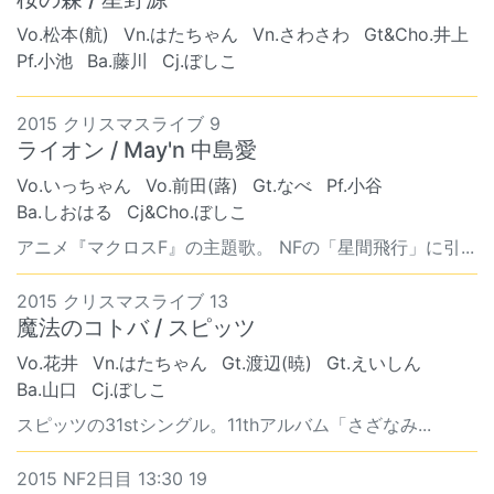
Vo.松本(航)
Vn.はたちゃん
Vn.さわさわ
Gt&Cho.井上
Pf.小池
Ba.藤川
Cj.ぼしこ
2015 クリスマスライブ 9
ライオン / May'n 中島愛
Vo.いっちゃん
Vo.前田(蕗)
Gt.なべ
Pf.小谷
Ba.しおはる
Cj&Cho.ぼしこ
アニメ『マクロスF』の主題歌。 NFの「星間飛行」に引...
2015 クリスマスライブ 13
魔法のコトバ / スピッツ
Vo.花井
Vn.はたちゃん
Gt.渡辺(暁)
Gt.えいしん
Ba.山口
Cj.ぼしこ
スピッツの31stシングル。11thアルバム「さざなみ...
2015 NF2日目 13:30 19