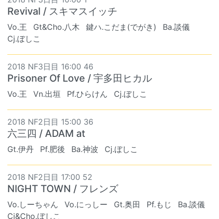
Revival / スキマスイッチ
Vo.王
Gt&Cho.八木
鍵ハ.こだま(でがき)
Ba.談儀
Cj.ぼしこ
2018 NF3日目 16:00 46
Prisoner Of Love / 宇多田ヒカル
Vo.王
Vn.出垣
Pf.ひらけん
Cj.ぼしこ
2018 NF2日目 15:00 36
六三四 / ADAM at
Gt.伊丹
Pf.肥後
Ba.神波
Cj.ぼしこ
2018 NF2日目 17:00 52
NIGHT TOWN / フレンズ
Vo.しーちゃん
Vo.にっしー
Gt.奥田
Pf.もじ
Ba.談儀
Cj&Cho.ぼしこ