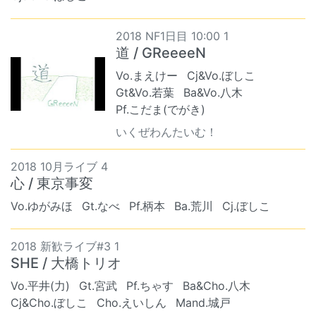
2018 NF1日目 10:00 1
道 / GReeeeN
Vo.まえけー
Cj&Vo.ぼしこ
Gt&Vo.若葉
Ba&Vo.八木
Pf.こだま(でがき)
いくぜわんたいむ！
2018 10月ライブ 4
心 / 東京事変
Vo.ゆがみほ
Gt.なべ
Pf.柄本
Ba.荒川
Cj.ぼしこ
2018 新歓ライブ#3 1
SHE / 大橋トリオ
Vo.平井(力)
Gt.宮武
Pf.ちゃす
Ba&Cho.八木
Cj&Cho.ぼしこ
Cho.えいしん
Mand.城戸