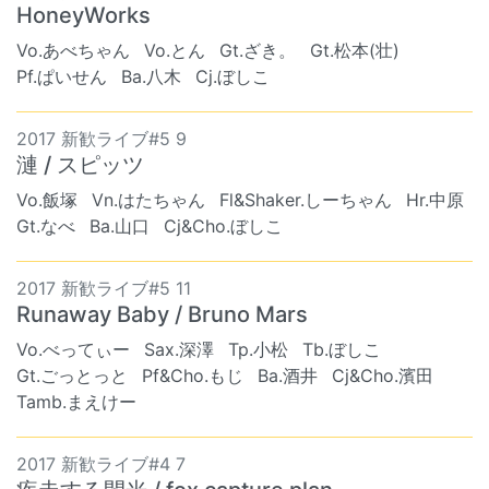
HoneyWorks
Vo.あべちゃん
Vo.とん
Gt.ざき。
Gt.松本(壮)
Pf.ぱいせん
Ba.八木
Cj.ぼしこ
2017 新歓ライブ#5 9
漣 / スピッツ
Vo.飯塚
Vn.はたちゃん
Fl&Shaker.しーちゃん
Hr.中原
Gt.なべ
Ba.山口
Cj&Cho.ぼしこ
2017 新歓ライブ#5 11
Runaway Baby / Bruno Mars
Vo.べってぃー
Sax.深澤
Tp.小松
Tb.ぼしこ
Gt.ごっとっと
Pf&Cho.もじ
Ba.酒井
Cj&Cho.濱田
Tamb.まえけー
2017 新歓ライブ#4 7