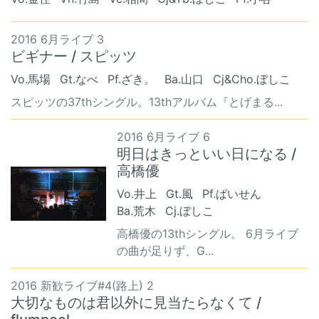
2016 6月ライブ 3
ビギナー / スピッツ
Vo.馬場
Gt.なべ
Pf.ざき。
Ba.山口
Cj&Cho.ぼしこ
スピッツの37thシングル。13thアルバム『とげまる...
2016 6月ライブ 6
明日はきっといい日になる /
高橋優
Vo.井上
Gt.風
Pf.ぱいせん
Ba.荒木
Cj.ぼしこ
高橋優の13thシングル。 6月ライブ
の曲が足りず、G...
2016 新歓ライブ#4(路上) 2
大切なものは君以外に見当たらなくて /