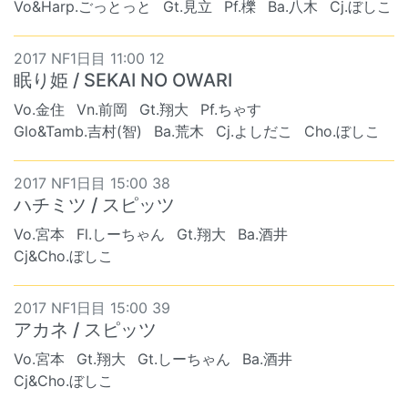
Vo&Harp.ごっとっと
Gt.見立
Pf.櫟
Ba.八木
Cj.ぼしこ
2017 NF1日目 11:00 12
眠り姫 / SEKAI NO OWARI
Vo.金住
Vn.前岡
Gt.翔大
Pf.ちゃす
Glo&Tamb.吉村(智)
Ba.荒木
Cj.よしだこ
Cho.ぼしこ
2017 NF1日目 15:00 38
ハチミツ / スピッツ
Vo.宮本
Fl.しーちゃん
Gt.翔大
Ba.酒井
Cj&Cho.ぼしこ
2017 NF1日目 15:00 39
アカネ / スピッツ
Vo.宮本
Gt.翔大
Gt.しーちゃん
Ba.酒井
Cj&Cho.ぼしこ