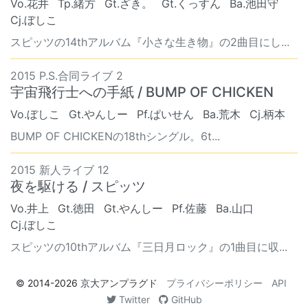
Vo.花井
Tp.緒方
Gt.ざき。
Gt.くっすん
Ba.池田守
Cj.ぼしこ
スピッツの14thアルバム『小さな生き物』の2曲目にし...
2015 P.S.合同ライブ 2
宇宙飛行士への手紙 / BUMP OF CHICKEN
Vo.ぼしこ
Gt.やんしー
Pf.ぱいせん
Ba.荒木
Cj.柄本
BUMP OF CHICKENの18thシングル。6t...
2015 新人ライブ 12
夜を駆ける / スピッツ
Vo.井上
Gt.徳田
Gt.やんしー
Pf.佐藤
Ba.山口
Cj.ぼしこ
スピッツの10thアルバム『三日月ロック』の1曲目に収...
© 2014-2026
京大アンプラグド
プライバシーポリシー
API
Twitter
GitHub