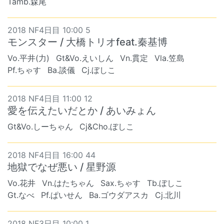
Tamb.森尾
2018 NF4日目 10:00 5
モンスター / 大橋トリオfeat.秦基博
Vo.平井(力)
Gt&Vo.えいしん
Vn.貫定
Vla.笠島
Pf.ちゃす
Ba.談儀
Cj.ぼしこ
2018 NF4日目 11:00 12
愛を伝えたいだとか / あいみょん
Gt&Vo.しーちゃん
Cj&Cho.ぼしこ
2018 NF4日目 16:00 44
地獄でなぜ悪い / 星野源
Vo.花井
Vn.はたちゃん
Sax.ちゃす
Tb.ぼしこ
Gt.なべ
Pf.ぱいせん
Ba.ゴウダアスカ
Cj.北川
2018 NF3日目 10:00 1