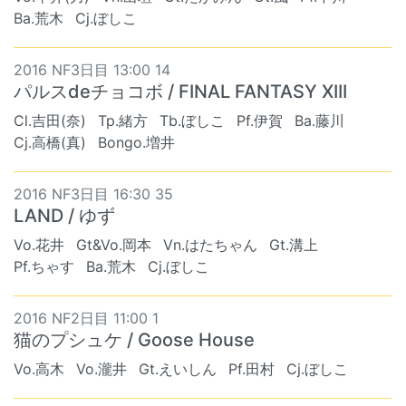
Ba.荒木
Cj.ぼしこ
2016 NF3日目 13:00 14
パルスdeチョコボ / FINAL FANTASY XIII
Cl.吉田(奈)
Tp.緒方
Tb.ぼしこ
Pf.伊賀
Ba.藤川
Cj.高橋(真)
Bongo.増井
2016 NF3日目 16:30 35
LAND / ゆず
Vo.花井
Gt&Vo.岡本
Vn.はたちゃん
Gt.溝上
Pf.ちゃす
Ba.荒木
Cj.ぼしこ
2016 NF2日目 11:00 1
猫のプシュケ / Goose House
Vo.高木
Vo.瀧井
Gt.えいしん
Pf.田村
Cj.ぼしこ