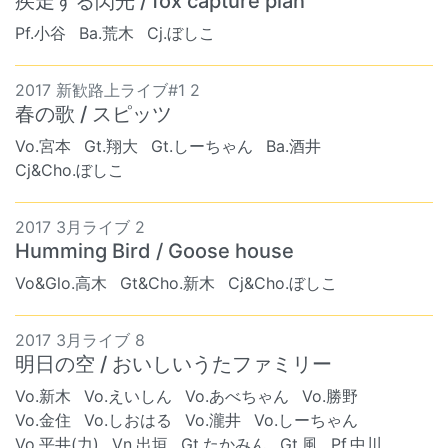
疾走する閃光 / fox capture plan
Pf.小谷
Ba.荒木
Cj.ぼしこ
2017 新歓路上ライブ#1 2
春の歌 / スピッツ
Vo.宮本
Gt.翔大
Gt.しーちゃん
Ba.酒井
Cj&Cho.ぼしこ
2017 3月ライブ 2
Humming Bird / Goose house
Vo&Glo.高木
Gt&Cho.新木
Cj&Cho.ぼしこ
2017 3月ライブ 8
明日の空 / おいしいうたファミリー
Vo.新木
Vo.えいしん
Vo.あべちゃん
Vo.勝野
Vo.金住
Vo.しおはる
Vo.瀧井
Vo.しーちゃん
Vo.平井(力)
Vn.出垣
Gt.たかみん
Gt.風
Pf.中川