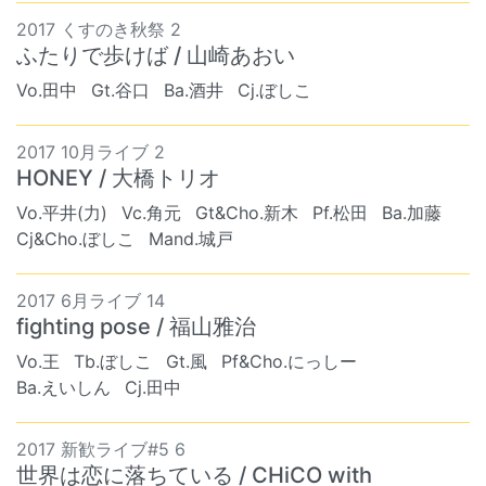
2017 くすのき秋祭 2
ふたりで歩けば / 山崎あおい
Vo.田中
Gt.谷口
Ba.酒井
Cj.ぼしこ
2017 10月ライブ 2
HONEY / 大橋トリオ
Vo.平井(力)
Vc.角元
Gt&Cho.新木
Pf.松田
Ba.加藤
Cj&Cho.ぼしこ
Mand.城戸
2017 6月ライブ 14
fighting pose / 福山雅治
Vo.王
Tb.ぼしこ
Gt.風
Pf&Cho.にっしー
Ba.えいしん
Cj.田中
2017 新歓ライブ#5 6
世界は恋に落ちている / CHiCO with