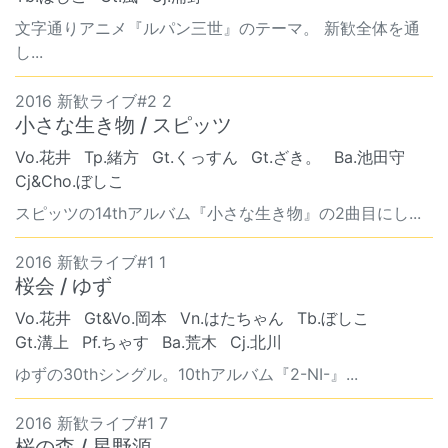
文字通りアニメ『ルパン三世』のテーマ。 新歓全体を通
し...
2016 新歓ライブ#2 2
小さな生き物 / スピッツ
Vo.花井
Tp.緒方
Gt.くっすん
Gt.ざき。
Ba.池田守
Cj&Cho.ぼしこ
スピッツの14thアルバム『小さな生き物』の2曲目にし...
2016 新歓ライブ#1 1
桜会 / ゆず
Vo.花井
Gt&Vo.岡本
Vn.はたちゃん
Tb.ぼしこ
Gt.溝上
Pf.ちゃす
Ba.荒木
Cj.北川
ゆずの30thシングル。10thアルバム『2-NI-』...
2016 新歓ライブ#1 7
桜の森 / 星野源