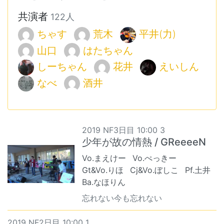
共演者
122人
ちゃす
荒木
平井(力)
山口
はたちゃん
しーちゃん
花井
えいしん
なべ
酒井
2019 NF3日目 10:00 3
少年が故の情熱 / GReeeeN
Vo.まえけー
Vo.ぺっきー
Gt&Vo.りほ
Cj&Vo.ぼしこ
Pf.土井
Ba.なほりん
忘れない今も忘れない
2019 NF2日目 10:00 1