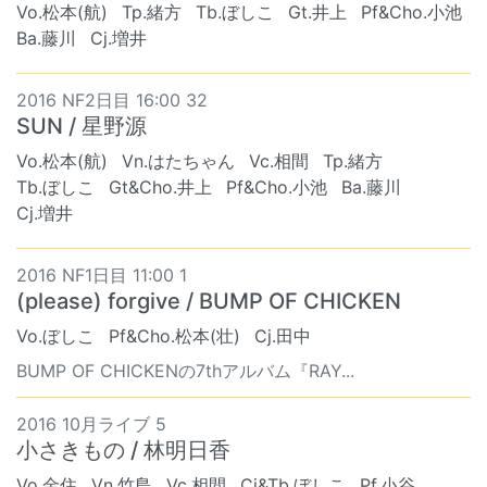
Vo.松本(航)
Tp.緒方
Tb.ぼしこ
Gt.井上
Pf&Cho.小池
Ba.藤川
Cj.増井
2016 NF2日目 16:00 32
SUN / 星野源
Vo.松本(航)
Vn.はたちゃん
Vc.相間
Tp.緒方
Tb.ぼしこ
Gt&Cho.井上
Pf&Cho.小池
Ba.藤川
Cj.増井
2016 NF1日目 11:00 1
(please) forgive / BUMP OF CHICKEN
Vo.ぼしこ
Pf&Cho.松本(壮)
Cj.田中
BUMP OF CHICKENの7thアルバム『RAY...
2016 10月ライブ 5
小さきもの / 林明日香
Vo.金住
Vn.竹島
Vc.相間
Cj&Tb.ぼしこ
Pf.小谷