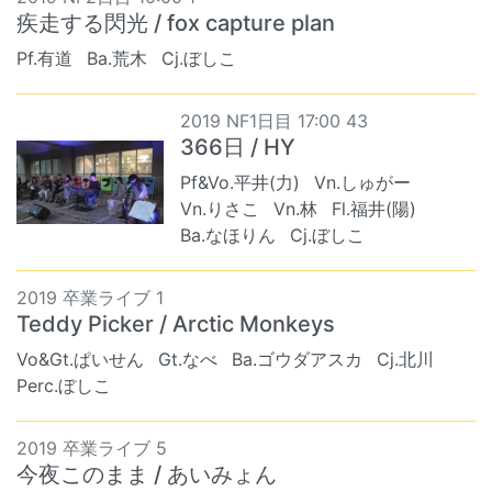
疾走する閃光 / fox capture plan
Pf.有道
Ba.荒木
Cj.ぼしこ
2019 NF1日目 17:00 43
366日 / HY
Pf&Vo.平井(力)
Vn.しゅがー
Vn.りさこ
Vn.林
Fl.福井(陽)
Ba.なほりん
Cj.ぼしこ
2019 卒業ライブ 1
Teddy Picker / Arctic Monkeys
Vo&Gt.ぱいせん
Gt.なべ
Ba.ゴウダアスカ
Cj.北川
Perc.ぼしこ
2019 卒業ライブ 5
今夜このまま / あいみょん