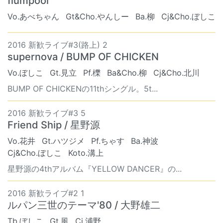
flumpool
Vo.あべちゃん
Gt&Cho.やんしー
Ba.柳
Cj&Cho.ぼしこ
2016 新歓ライブ#3(路上) 2
supernova / BUMP OF CHICKEN
Vo.ぼしこ
Gt.見立
Pf.櫟
Ba&Cho.柳
Cj&Cho.北川
BUMP OF CHICKENの11thシングル。5t...
2016 新歓ライブ#3 5
Friend Ship / 星野源
Vo.花井
Gt.ハツジメ
Pf.ちゃす
Ba.神波
Cj&Cho.ぼしこ
Koto.溝上
星野源の4thアルバム『YELLOW DANCER』の...
2016 新歓ライブ#2 1
ルパン三世のテーマ'80 / 大野雄二
Tb.ぼしこ
Gt.風
Cj.浦野