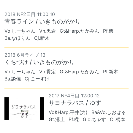
2018 NF2日目 11:00 10
青春ライン / いきものがかり
Vo.しーちゃん
Vn.黒岩
Gt&Harp.たかみん
Pf.櫟
Ba.なほりん
Cj.新木
2018 6月ライブ 13
くちづけ / いきものがかり
Vo.しーちゃん
Vn.貫定
Gt&Harp.たかみん
Pf.新木
Ba.談儀
Cj.こーすけ
2017 NF4日目 12:00 12
サヨナラバス / ゆず
Vo&Harp.平井(力)
Ba&Vo.しおはる
Gt.溝上
Pf.櫟
Glo.ちゃす
Cj.柄本