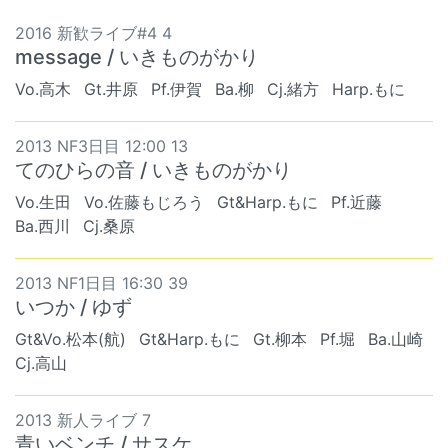
2016 新歓ライブ#4 4
message / いきものがかり
Vo.高木
Gt.井原
Pf.伊賀
Ba.柳
Cj.緒方
Harp.もに
2013 NF3日目 12:00 13
てのひらの音 / いきものがかり
Vo.生田
Vo.佐藤もじろう
Gt&Harp.もに
Pf.近藤
Ba.西川
Cj.桑原
2013 NF1日目 16:30 39
いつか / ゆず
Gt&Vo.松本(航)
Gt&Harp.もに
Gt.柳本
Pf.堀
Ba.山崎
Cj.高山
2013 新人ライブ 7
青いベンチ / サスケ