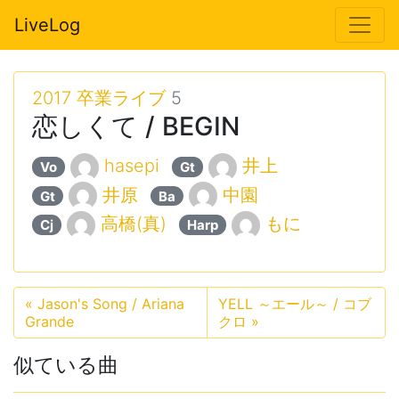
LiveLog
2017 卒業ライブ
5
恋しくて / BEGIN
hasepi
井上
Vo
Gt
井原
中園
Gt
Ba
高橋(真)
もに
Cj
Harp
«
Jason's Song / Ariana
YELL ～エール～ / コブ
Grande
クロ
»
似ている曲