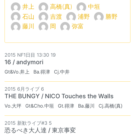
井上
高橋(真)
中垣
石山
吉渡
浦野
勝野
藤川
岡
弥富
2015 NF1日目 13:30 19
16 / andymori
Gt&Vo.井上
Ba.得津
Cj.中井
2015 6月ライブ 6
THE BUNGY / NICO Touches the Walls
Vo.大坪
Gt&Cho.中垣
Gt.得津
Ba.藤川
Cj.高橋(真)
2015 新歓ライブ#3 5
恐るべき大人達 / 東京事変