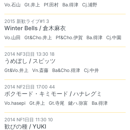
Vo.石山
Gt.井上
Pf.田村
Ba.得津
Cj.浦野
2015 新歓ライブ#1 3
Winter Bells / 倉木麻衣
Vo.山田
Gt&Cho.井上
Pf&Cho.伊賀
Ba.得津
Cj.中園
2014 NF3日目 13:30 18
うめぼし / スピッツ
Gt&Vo.井上
Vn.斎藤
Ba&Cho.得津
Cj.中井
2014 NF2日目 17:00 44
ボクモード・キミモード / ハナレグミ
Vo.hasepi
Gt.井上
Gt.寺尾
鍵ハ.弥富
Ba.得津
2014 NF1日目 11:30 10
歓びの種 / YUKI