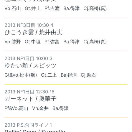
Vo.石山
Gt.井上
Pf.吉渡
Ba.得津
Cj.高橋(真)
2013 NF3日目 10:30 4
ひこうき雲 / 荒井由実
Vo.勝野
Gt.中垣
Pf.弥富
Ba.得津
Cj.高橋(真)
2013 NF1日目 10:00 3
冷たい頬 / スピッツ
Gt&Vo.松本(航)
Gt.二上
Ba.得津
Cj.助石
2013 NF1日目 12:30 18
ガーネット / 奥華子
Pf&Vo.高山
Vn.金井
Ba.得津
2013 P.S.合同ライブ 1
Rollin’ Days / Superfly