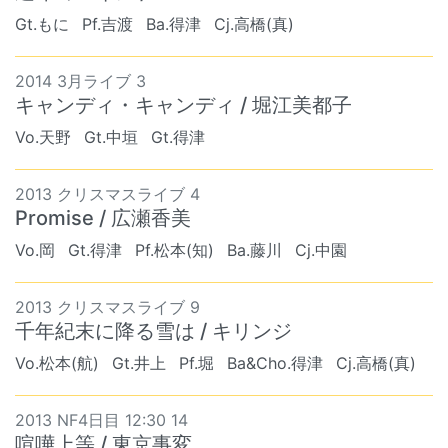
Gt.もに
Pf.吉渡
Ba.得津
Cj.高橋(真)
2014 3月ライブ 3
キャンディ・キャンディ / 堀江美都子
Vo.天野
Gt.中垣
Gt.得津
2013 クリスマスライブ 4
Promise / 広瀬香美
Vo.岡
Gt.得津
Pf.松本(知)
Ba.藤川
Cj.中園
2013 クリスマスライブ 9
千年紀末に降る雪は / キリンジ
Vo.松本(航)
Gt.井上
Pf.堀
Ba&Cho.得津
Cj.高橋(真)
2013 NF4日目 12:30 14
喧嘩上等 / 東京事変