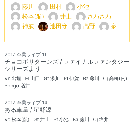
藤川
田村
小池
松本(航)
井上
さわさわ
神波
池田守
高野
泉
2017 卒業ライブ 11
チョコボリターンズ / ファイナルファンタジー
シリーズより
Vn.出垣
Fl.山田
Gt.湯川
Pf.伊賀
Ba.藤川
Cj.高橋(真)
Bongo.増井
2017 卒業ライブ 14
ある車掌 / 星野源
Vo.松本(航)
Gt.井上
Pf.小池
Ba.藤川
Cj.増井