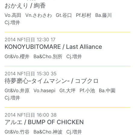
おかえり / 絢香
Vo.高田
Vn.さわさわ
Gt.谷口
Pf.杉村
Ba.藤川
Cj.増井
2014 NF1日目 12:30 17
KONOYUBITOMARE / Last Alliance
Gt&Vo.櫻井
Ba&Cho.別所
Cj.増井
2014 NF1日目 15:30 35
待夢磨心‐タイムマシン‐ / コブクロ
Gt&Vo.井原
Vo.hasepi
Gt.大坪
Pf.小池
Ba.中園
Cj.増井
2014 NF1日目 16:00 38
アルエ / BUMP OF CHICKEN
Gt&Vo.竹谷
Ba&Cho.神波
Cj.増井