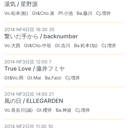
湯気 / 星野源
Vo.松本(航)
Gt&Cho.泉
Pf.小池
Ba.藤川
Cj.増井
2014 NF4日目 16:30 35
繋いだ手から / backnumber
Vo.大西
Gt&Cho.中垣
Gt.吉川
Ba.松本(知)
Cj.増井
2014 NF3日目 12:00 7
True Love / 藤井フミヤ
Gt&Vo.岡
Gt.Mai
Ba.Faizi
Cj.増井
2014 NF3日目 14:00 21
風の日 / ELLEGARDEN
Vo.長谷川(誠)
Gt.櫻井
Ba.神波
Cj.増井
2014 NF2日目 11:30 10