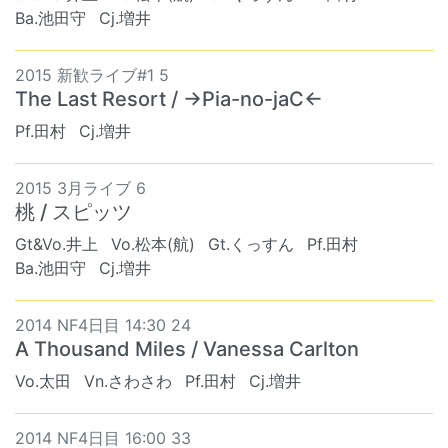
Ba.池田守
Cj.増井
2015 新歓ライブ#1 5
The Last Resort / →Pia-no-jaC←
Pf.田村
Cj.増井
2015 3月ライブ 6
桃 / スピッツ
Gt&Vo.井上
Vo.松本(航)
Gt.くっすん
Pf.田村
Ba.池田守
Cj.増井
2014 NF4日目 14:30 24
A Thousand Miles / Vanessa Carlton
Vo.太田
Vn.さわさわ
Pf.田村
Cj.増井
2014 NF4日目 16:00 33