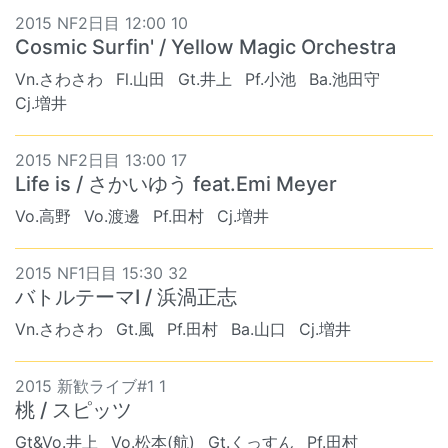
2015 NF2日目 12:00 10
Cosmic Surfin' / Yellow Magic Orchestra
Vn.さわさわ
Fl.山田
Gt.井上
Pf.小池
Ba.池田守
Cj.増井
2015 NF2日目 13:00 17
Life is / さかいゆう feat.Emi Meyer
Vo.高野
Vo.渡邊
Pf.田村
Cj.増井
2015 NF1日目 15:30 32
バトルテーマⅠ / 浜渦正志
Vn.さわさわ
Gt.風
Pf.田村
Ba.山口
Cj.増井
2015 新歓ライブ#1 1
桃 / スピッツ
Gt&Vo.井上
Vo.松本(航)
Gt.くっすん
Pf.田村