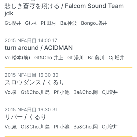
悲しき蒼穹を翔ける / Falcom Sound Team
jdk
Gt.櫻井
Gt.林
Pf.田村
Ba.神波
Bongo.増井
2015 NF4日目 14:00 17
turn around / ACIDMAN
Vo.松本(航)
Gt&Cho.井上
Gt.湯川
Ba.藤川
Cj.増井
2015 NF4日目 16:30 30
スロウダンス / くるり
Vo.泉
Gt&Cho.川島
Pf.小池
Ba&Cho.岡
Cj.増井
2015 NF4日目 16:30 31
リバー / くるり
Vo.泉
Gt&Cho.川島
Pf.小池
Ba&Cho.岡
Cj.増井