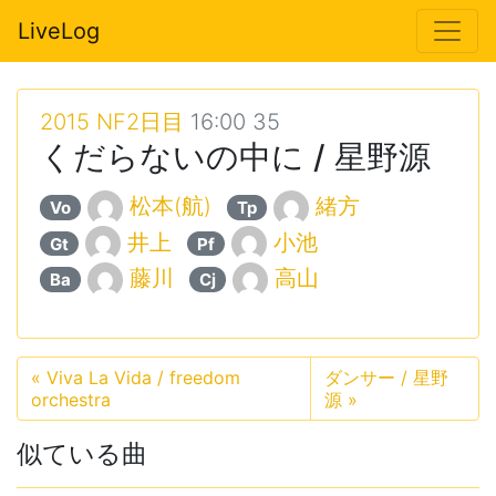
LiveLog
2015 NF2日目
16:00 35
くだらないの中に / 星野源
松本(航)
緒方
Vo
Tp
井上
小池
Gt
Pf
藤川
高山
Ba
Cj
«
Viva La Vida / freedom
ダンサー / 星野
orchestra
源
»
似ている曲