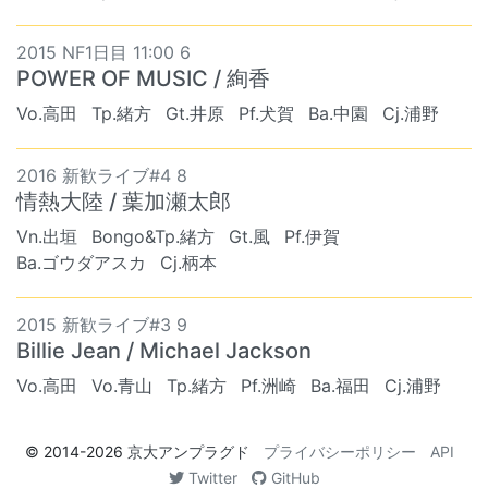
2015 NF1日目 11:00 6
POWER OF MUSIC / 絢香
Vo.高田
Tp.緒方
Gt.井原
Pf.犬賀
Ba.中園
Cj.浦野
2016 新歓ライブ#4 8
情熱大陸 / 葉加瀬太郎
Vn.出垣
Bongo&Tp.緒方
Gt.風
Pf.伊賀
Ba.ゴウダアスカ
Cj.柄本
2015 新歓ライブ#3 9
Billie Jean / Michael Jackson
Vo.高田
Vo.青山
Tp.緒方
Pf.洲崎
Ba.福田
Cj.浦野
© 2014-2026
京大アンプラグド
プライバシーポリシー
API
Twitter
GitHub