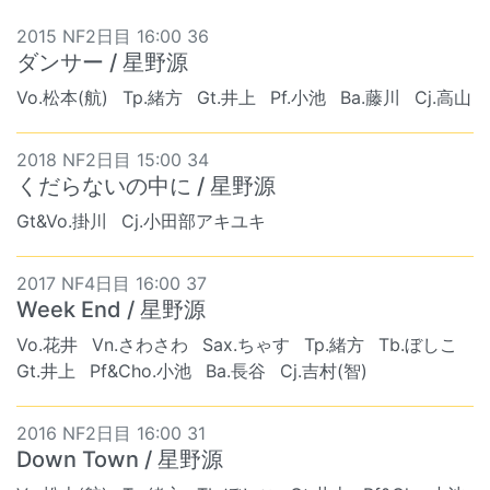
2015 NF2日目 16:00 36
ダンサー / 星野源
Vo.松本(航)
Tp.緒方
Gt.井上
Pf.小池
Ba.藤川
Cj.高山
2018 NF2日目 15:00 34
くだらないの中に / 星野源
Gt&Vo.掛川
Cj.小田部アキユキ
2017 NF4日目 16:00 37
Week End / 星野源
Vo.花井
Vn.さわさわ
Sax.ちゃす
Tp.緒方
Tb.ぼしこ
Gt.井上
Pf&Cho.小池
Ba.長谷
Cj.吉村(智)
2016 NF2日目 16:00 31
Down Town / 星野源