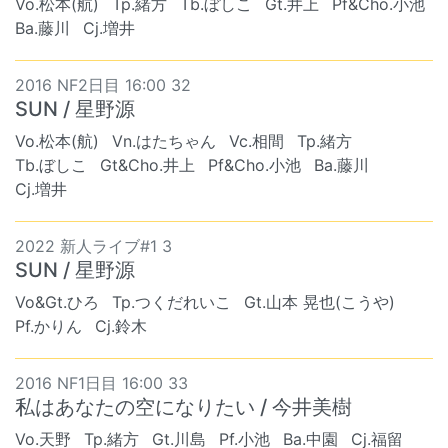
Vo.松本(航)
Tp.緒方
Tb.ぼしこ
Gt.井上
Pf&Cho.小池
Ba.藤川
Cj.増井
2016 NF2日目 16:00 32
SUN / 星野源
Vo.松本(航)
Vn.はたちゃん
Vc.相間
Tp.緒方
Tb.ぼしこ
Gt&Cho.井上
Pf&Cho.小池
Ba.藤川
Cj.増井
2022 新人ライブ#1 3
SUN / 星野源
Vo&Gt.ひろ
Tp.つくだれいこ
Gt.山本 晃也(こうや)
Pf.かりん
Cj.鈴木
2016 NF1日目 16:00 33
私はあなたの空になりたい / 今井美樹
Vo.天野
Tp.緒方
Gt.川島
Pf.小池
Ba.中園
Cj.福留