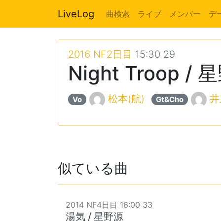
LiveLog
曲検索
ライブ
メンバー
デ
2016 NF2日目
15:30 29
Night Troop /
松本(航)
井
Vo
Gt&Cho
似ている曲
2014 NF4日目 16:00 33
湯気 / 星野源