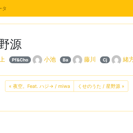
ータ
 星野源
上
小池
藤川
緒
Pf&Cho
Ba
Cj
«
夜空。Feat. ハジ→ / miwa
くせのうた / 星野源
»