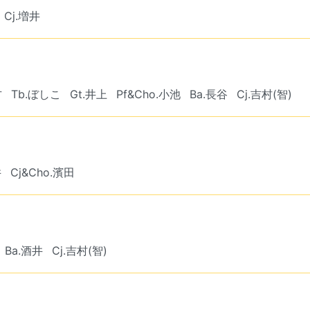
Cj.増井
方
Tb.ぼしこ
Gt.井上
Pf&Cho.小池
Ba.長谷
Cj.吉村(智)
井
Cj&Cho.濱田
Ba.酒井
Cj.吉村(智)