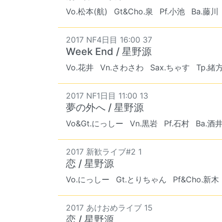
Vo.松本(航)
Gt&Cho.泉
Pf.小池
Ba.藤川
2017 NF4日目 16:00 37
Week End / 星野源
Vo.花井
Vn.さわさわ
Sax.ちゃす
Tp.緒
2017 NF1日目 11:00 13
夢の外へ / 星野源
Vo&Gt.にっしー
Vn.黒岩
Pf.石村
Ba.酒
2017 新歓ライブ#2 1
恋 / 星野源
Vo.にっしー
Gt.とりちゃん
Pf&Cho.新木
2017 あけおめライブ 15
恋 / 星野源