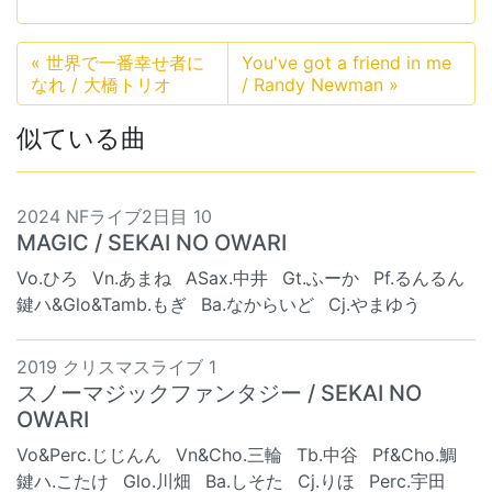
«
世界で一番幸せ者に
You've got a friend in me
なれ / 大橋トリオ
/ Randy Newman
»
似ている曲
2024 NFライブ2日目 10
MAGIC / SEKAI NO OWARI
Vo.ひろ
Vn.あまね
ASax.中井
Gt.ふーか
Pf.るんるん
鍵ハ&Glo&Tamb.もぎ
Ba.なからいど
Cj.やまゆう
2019 クリスマスライブ 1
スノーマジックファンタジー / SEKAI NO
OWARI
Vo&Perc.じじんん
Vn&Cho.三輪
Tb.中谷
Pf&Cho.鯛
鍵ハ.こたけ
Glo.川畑
Ba.しそた
Cj.りほ
Perc.宇田