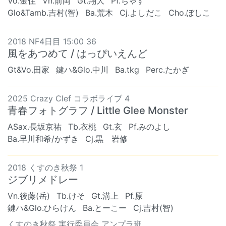
Vo.金住
Vn.前岡
Gt.翔大
Pf.ちゃす
Glo&Tamb.吉村(智)
Ba.荒木
Cj.よしだこ
Cho.ぼしこ
2018 NF4日目 15:00 36
風をあつめて / はっぴいえんど
Gt&Vo.田家
鍵ハ&Glo.中川
Ba.tkg
Perc.たかぎ
2025 Crazy Clef コラボライブ 4
青春フォトグラフ / Little Glee Monster
ASax.長坂京祐
Tb.衣桃
Gt.玄
Pf.みのよし
Ba.早川和希/かずき
Cj.黒 岩修
2018 くすのき秋祭 1
ジブリメドレー
Vn.後藤(岳)
Tb.けそ
Gt.溝上
Pf.原
鍵ハ&Glo.ひらけん
Ba.とーこー
Cj.吉村(智)
くすのき秋祭 実行委員会 アンプラ班