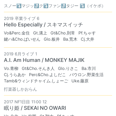
スノー⤵︎マジッ⤴︎ク⤵︎ファン⤴︎タジー ⤵︎（イケボ）
2019 卒業ライブ 6
Hello Especially / スキマスイッチ
Vo&Perc.金住
Gt.溝上
Gt&Cho.則常
Pf.ちゃす
鍵ハ&Cho.ぱいせん
Glo.板井
Ba.荒木
Cj.大井
2019 6月ライブ 1
A.I. Am Human / MONKEY MAJIK
Vo.青柳
Gt&Cho.そんき人
Glo.りさこ
Ba.市川
Cj.うらあか
Perc&Cho.よしだこ
バウロン.野菜生活
Tamb&ウィンドチャイム.しょーご
Uke.藤原
打楽器しかおらん
2017 NF1日目 11:00 12
眠り姫 / SEKAI NO OWARI