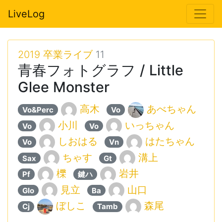
LiveLog
2019 卒業ライブ
11
青春フォトグラフ / Little
Glee Monster
高木
あべちゃん
Vo&Perc
Vo
小川
いっちゃん
Vo
Vo
しおはる
はたちゃん
Vo
Vn
ちゃす
溝上
Sax
Gt
櫟
岩井
Pf
鍵ハ
見立
山口
Glo
Ba
ぼしこ
森尾
Cj
Tamb