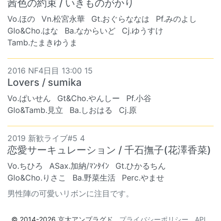
茜色の約束 / いきものがかり
Vo.ほの
Vn.松宮永華
Gt.おぐらななは
Pf.みのよし
Glo&Cho.はな
Ba.なからいど
Cj.ゆうすけ
Tamb.たまきゆうま
2016 NF4日目 13:00 15
Lovers / sumika
Vo.ぱいせん
Gt&Cho.やんしー
Pf.小谷
Glo&Tamb.見立
Ba.しおはる
Cj.原
2019 新歓ライブ#5 4
恋愛サーキュレーション / 千石撫子(花澤香菜)
Vo.ちひろ
ASax.加納/ﾏﾝﾀｲﾝ
Gt.ひかるちん
Glo&Cho.りさこ
Ba.野菜生活
Perc.やませ
男性陣の可愛いリボンに注目です。
© 2014-2026
京大アンプラグド
プライバシーポリシー
API