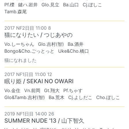
Pf.櫟
鍵ハ.岩井
Glo.見立
Ba.山口
Cj.ぼしこ
Tamb.森尾
2017 NF2日目 11:00 8
猫になりたい / つじあやの
Vo.しーちゃん
Glo.吉村(智)
Ba.酒井
Bongo&Cho.ごっとっと
Uke&Cho.橋口
猫になれました
2017 NF1日目 11:00 12
眠り姫 / SEKAI NO OWARI
Vo.金住
Vn.前岡
Gt.翔大
Pf.ちゃす
Glo&Tamb.吉村(智)
Ba.荒木
Cj.よしだこ
Cho.ぼしこ
2019 NF1日目 14:00 26
SUMMER NUDE ‘13 / 山下智久