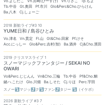
Vo.よしだこ
Vn.宮崎(ぴーすけ)
Vn.りさこ
Tp.もよ
Tb.中谷
Gt.奥田
Pf.市川
Glo&Perc&Cho.ひらけん
Ba.八木
Cj.しょーご
2018 新歓ライブ#3 10
YUME日和 / 島谷ひとみ
Vo.津名
Vn.貫定
Fl.山
Gt&Cho.田家
Pf.けそ
Acc.にっしー
Glo&Perc.吉村(智)
Ba.酒井
Cj&Cho.濱田
2019 クリスマスライブ 1
スノーマジックファンタジー / SEKAI NO
OWARI
Vo&Perc.じじんん
Vn&Cho.三輪
Tb.中谷
Pf&Cho.鯛
鍵ハ.こたけ
Glo.川畑
Ba.しそた
Cj.りほ
Perc.宇田
スノー⤵︎マジッ⤴︎ク⤵︎ファン⤴︎タジー ⤵︎（イケボ）
2026 新歓ライブ #3 7