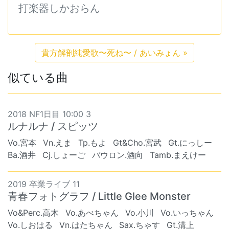
打楽器しかおらん
貴方解剖純愛歌〜死ね〜 / あいみょん
»
似ている曲
2018 NF1日目 10:00 3
ルナルナ / スピッツ
Vo.宮本
Vn.えま
Tp.もよ
Gt&Cho.宮武
Gt.にっしー
Ba.酒井
Cj.しょーご
バウロン.酒向
Tamb.まえけー
2019 卒業ライブ 11
青春フォトグラフ / Little Glee Monster
Vo&Perc.高木
Vo.あべちゃん
Vo.小川
Vo.いっちゃん
Vo.しおはる
Vn.はたちゃん
Sax.ちゃす
Gt.溝上