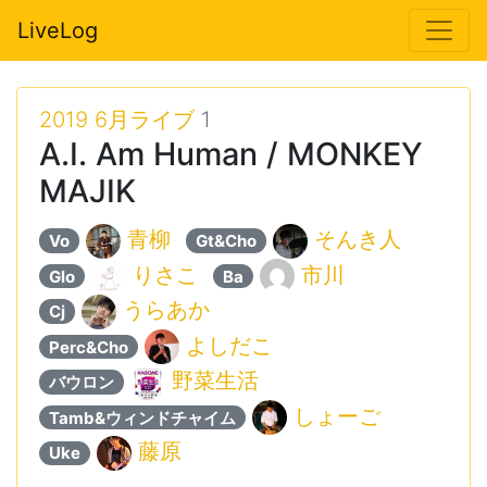
LiveLog
2019 6月ライブ
1
A.I. Am Human / MONKEY
MAJIK
青柳
そんき人
Vo
Gt&Cho
りさこ
市川
Glo
Ba
うらあか
Cj
よしだこ
Perc&Cho
野菜生活
バウロン
しょーご
Tamb&ウィンドチャイム
藤原
Uke