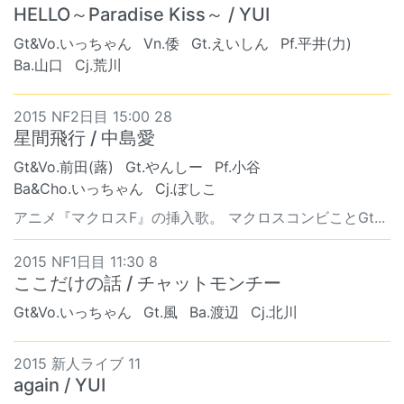
HELLO～Paradise Kiss～ / YUI
Gt&Vo.いっちゃん
Vn.倭
Gt.えいしん
Pf.平井(力)
Ba.山口
Cj.荒川
2015 NF2日目 15:00 28
星間飛行 / 中島愛
Gt&Vo.前田(蕗)
Gt.やんしー
Pf.小谷
Ba&Cho.いっちゃん
Cj.ぼしこ
アニメ『マクロスF』の挿入歌。 マクロスコンビことGt...
2015 NF1日目 11:30 8
ここだけの話 / チャットモンチー
Gt&Vo.いっちゃん
Gt.風
Ba.渡辺
Cj.北川
2015 新人ライブ 11
again / YUI