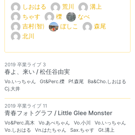
しおはる
荒川
溝上
ちゃす
櫟
なべ
吉村(智)
ぼしこ
森尾
北川
2019 卒業ライブ 3
春よ、来い / 松任谷由実
Vo.いっちゃん
Gt&Perc.櫟
Pf.森尾
Ba&Cho.しおはる
Cj.大井
2019 卒業ライブ 11
青春フォトグラフ / Little Glee Monster
Vo&Perc.高木
Vo.あべちゃん
Vo.小川
Vo.いっちゃん
Vo.しおはる
Vn.はたちゃん
Sax.ちゃす
Gt.溝上