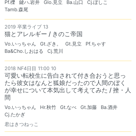
Pf.櫟
鍵ハ.岩井
Glo.見立
Ba.山口
Cj.ぼしこ
Tamb.森尾
2019 卒業ライブ 13
猫とアレルギー / きのこ帝国
Vo.いっちゃん
Gt.ざき。
Gt.見立
Pf.ちゃす
Ba&Cho.しおはる
Cj.荒川
2018 NF4日目 11:00 10
可愛い転校生に告白されて付き合おうと思っ
たら彼女はなんと狐娘だったので人間のぼく
が幸せについて本気出して考えてみた / 挫・人
間
Vo.いっちゃん
Hr.秋竹
Gt.なべ
Gt.加藤
Ba.酒井
Cj.たかぎ
君はきつねっこ