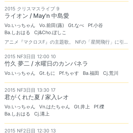
2015 クリスマスライブ 9
ライオン / May'n 中島愛
Vo.いっちゃん
Vo.前田(蕗)
Gt.なべ
Pf.小谷
Ba.しおはる
Cj&Cho.ぼしこ
アニメ『マクロスF』の主題歌。 NFの「星間飛行」に引...
2015 NF3日目 12:00 10
竹久 夢二 / 水曜日のカンパネラ
Vo.いっちゃん
Gt.もに
Pf.ちゃす
Ba.福田
Cj.荒川
2015 NF3日目 13:30 17
君がくれた夏 / 家入レオ
Vo.いっちゃん
Vn.はたちゃん
Gt.井上
Pf.櫟
Ba.しおはる
Cj.溝上
2015 NF2日目 12:30 13