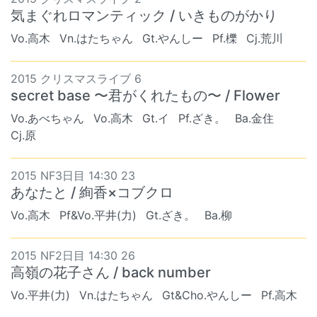
気まぐれロマンティック / いきものがかり
Vo.高木
Vn.はたちゃん
Gt.やんしー
Pf.櫟
Cj.荒川
2015 クリスマスライブ 6
secret base 〜君がくれたもの〜 / Flower
Vo.あべちゃん
Vo.高木
Gt.イ
Pf.ざき。
Ba.金住
Cj.原
2015 NF3日目 14:30 23
あなたと / 絢香×コブクロ
Vo.高木
Pf&Vo.平井(力)
Gt.ざき。
Ba.柳
2015 NF2日目 14:30 26
高嶺の花子さん / back number
Vo.平井(力)
Vn.はたちゃん
Gt&Cho.やんしー
Pf.高木