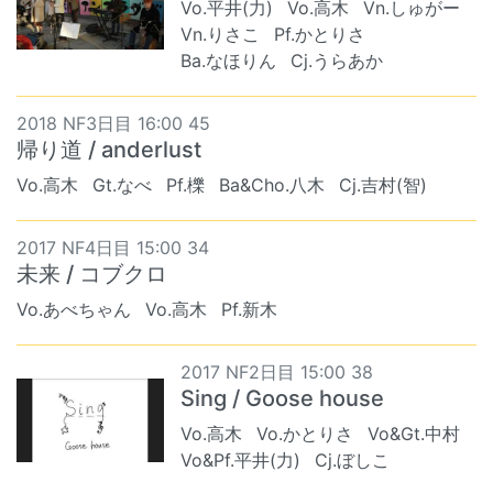
Vo.平井(力)
Vo.高木
Vn.しゅがー
Vn.りさこ
Pf.かとりさ
Ba.なほりん
Cj.うらあか
2018 NF3日目 16:00 45
帰り道 / anderlust
Vo.高木
Gt.なべ
Pf.櫟
Ba&Cho.八木
Cj.吉村(智)
2017 NF4日目 15:00 34
未来 / コブクロ
Vo.あべちゃん
Vo.高木
Pf.新木
2017 NF2日目 15:00 38
Sing / Goose house
Vo.高木
Vo.かとりさ
Vo&Gt.中村
Vo&Pf.平井(力)
Cj.ぼしこ