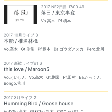
2017 NF2日目 17:00 49
落日 / 東京事変
Vo.高木
Pf.柄本
2017 10月ライブ 8
本能 / 椎名林檎
Vo.高木
Gt.則常
Pf.柄本
Ba.ゴウダアスカ
Perc.北川
2017 新歓ライブ#1 6
this love / Maroon5
Vo.えいしん
Vo.高木
Gt.則常
Pf.田村
Ba.たっくん
Bongo.荒川
2017 3月ライブ 2
Humming Bird / Goose house
Vo&Glo.高木
Gt&Cho.新木
Cj&Cho.ぼしこ