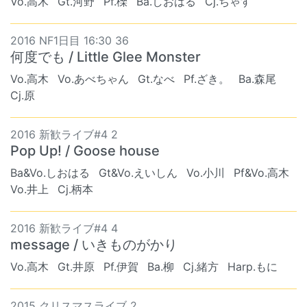
Vo.高木
Gt.河野
Pf.櫟
Ba.しおはる
Cj.ちゃす
2016 NF1日目 16:30 36
何度でも / Little Glee Monster
Vo.高木
Vo.あべちゃん
Gt.なべ
Pf.ざき。
Ba.森尾
Cj.原
2016 新歓ライブ#4 2
Pop Up! / Goose house
Ba&Vo.しおはる
Gt&Vo.えいしん
Vo.小川
Pf&Vo.高木
Vo.井上
Cj.柄本
2016 新歓ライブ#4 4
message / いきものがかり
Vo.高木
Gt.井原
Pf.伊賀
Ba.柳
Cj.緒方
Harp.もに
2015 クリスマスライブ 2