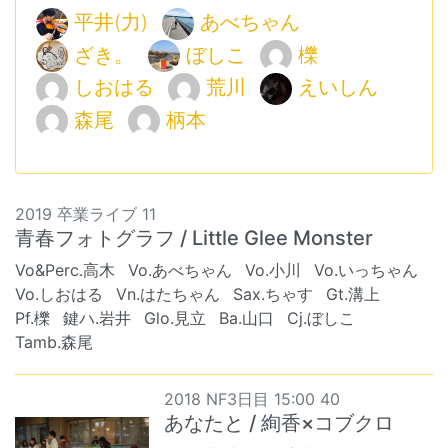
平井(力)
あべちゃん
ざき。
ぼしこ
櫟
しおはる
荒川
えいしん
森尾
柄本
2019 卒業ライブ 11
青春フォトグラフ / Little Glee Monster
Vo&Perc.高木
Vo.あべちゃん
Vo.小川
Vo.いっちゃん
Vo.しおはる
Vn.はたちゃん
Sax.ちゃす
Gt.溝上
Pf.櫟
鍵ハ.岩井
Glo.見立
Ba.山口
Cj.ぼしこ
Tamb.森尾
2018 NF3日目 15:00 40
あなたと / 絢香×コブクロ